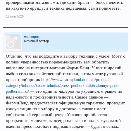
проверенными магазинами, где сами брали — боюсь влететь
на какую-то ерунду, а техника недешёвая, сами понимаете.
11 июн 2025
молодец
Активный беттор
Отлично, что вы подходите к выбору техники с умом. Могу с
полной уверенностью порекомендовать вам обратить
внимание на интернет-магазин ФармиЛенд. У них широкий
выбор сельскохозяйственной техники, в том числе рулонный
пресс-подборщик
https://www.fаrmylаnd.com.uа/product-
category/tehnika/krone-tehnika/press-podborshhiki/rulonnye-press-
podborshhiki/
— это один из лидеров на украинском рынке по
надёжности и производительности. Самое главное —
ФармиЛенд предоставляет официальную гарантию, проводит
консультации по подбору и доставке, а также имеет
собственный сервисный центр. Условия приобретения
прозрачные, менеджеры всегда на связи и подскажут, какой
именно пресс подойдет под ваши задачи — будь то сенаж,