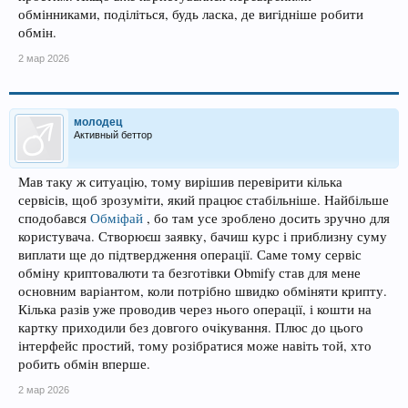
обмінниками, поділіться, будь ласка, де вигідніше робити
обмін.
2 мар 2026
молодец
Активный беттор
Мав таку ж ситуацію, тому вирішив перевірити кілька
сервісів, щоб зрозуміти, який працює стабільніше. Найбільше
сподобався
Обміфай
, бо там усе зроблено досить зручно для
користувача. Створюєш заявку, бачиш курс і приблизну суму
виплати ще до підтвердження операції. Саме тому сервіс
обміну криптовалюти та безготівки Obmify став для мене
основним варіантом, коли потрібно швидко обміняти крипту.
Кілька разів уже проводив через нього операції, і кошти на
картку приходили без довгого очікування. Плюс до цього
інтерфейс простий, тому розібратися може навіть той, хто
робить обмін вперше.
2 мар 2026