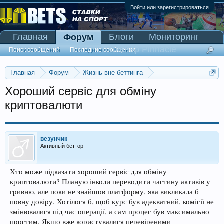
Войти или зарегистрироваться
Главная
Блоги
Мониторинг
Форум
Сканер Pinnacle
Поиск сообщений
Последние сообщения
Главная
Форум
Жизнь вне беттинга
Реклама и коммерция
Хороший сервіс для обміну
криптовалюти
везунчик
Активный беттор
Хто може підказати хороший сервіс для обміну
криптовалюти? Планую інколи переводити частину активів у
гривню, але поки не знайшов платформу, яка викликала б
повну довіру. Хотілося б, щоб курс був адекватний, комісії не
змінювалися під час операції, а сам процес був максимально
простим. Якщо вже користувалися перевіреними