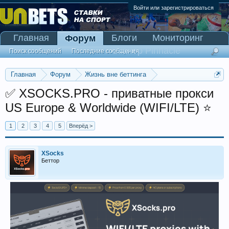
Войти или зарегистрироваться
Главная
Блоги
Мониторинг
Форум
Сканер Pinnacle
Поиск сообщений
Последние сообщения
Главная
Форум
Жизнь вне беттинга
Реклама и коммерция
✅ XSOCKS.PRO - приватные прокси
US Europe & Worldwide (WIFI/LTE) ⭐
1
2
3
4
5
Вперёд >
XSocks
Беттор