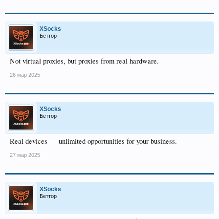
XSocks
Беттор
Not virtual proxies, but proxies from real hardware.
26 мар 2025
XSocks
Беттор
Real devices — unlimited opportunities for your business.
27 мар 2025
XSocks
Беттор