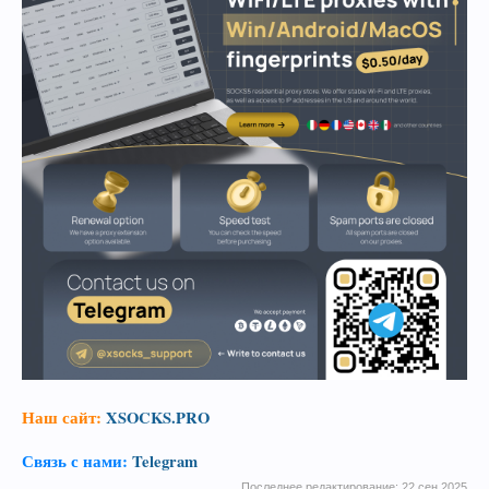
Наш сайт:
XSOCKS.PRO
Связь с нами:
Telegram
Последнее редактирование:
22 сен 2025