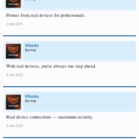
Proxies from real devices for professionals.
2 апр 2025
XSocks
Беттор
With real devices, you're always one step ahead.
3 апр 2025
XSocks
Беттор
Real device connections — maximum security.
4 апр 2025