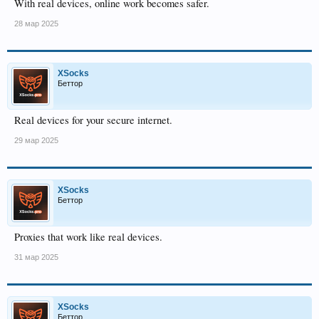
With real devices, online work becomes safer.
28 мар 2025
XSocks
Беттор
Real devices for your secure internet.
29 мар 2025
XSocks
Беттор
Proxies that work like real devices.
31 мар 2025
XSocks
Беттор