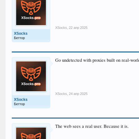
XSocks
,
22 апр 2025
XSocks
Беттор
Go undetected with proxies built on real-worl
XSocks
,
24 апр 2025
XSocks
Беттор
The web sees a real user. Because it is.