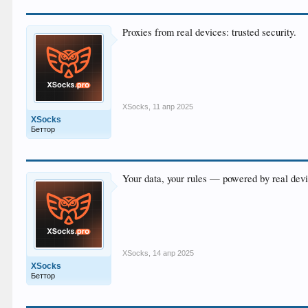
Proxies from real devices: trusted security.
XSocks
,
11 апр 2025
XSocks
Беттор
Your data, your rules — powered by real devi
XSocks
,
14 апр 2025
XSocks
Беттор