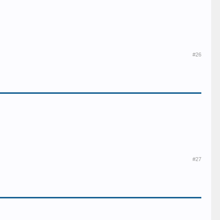
#26
#27