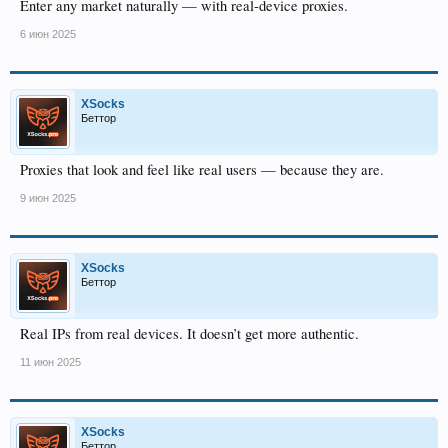
Enter any market naturally — with real-device proxies.
6 июн 2025
XSocks
Беттор
Proxies that look and feel like real users — because they are.
9 июн 2025
XSocks
Беттор
Real IPs from real devices. It doesn’t get more authentic.
11 июн 2025
XSocks
Беттор