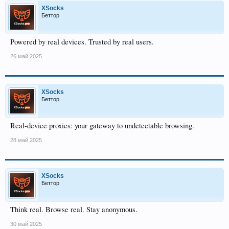
XSocks
Беттор
Powered by real devices. Trusted by real users.
26 май 2025
XSocks
Беттор
Real-device proxies: your gateway to undetectable browsing.
28 май 2025
XSocks
Беттор
Think real. Browse real. Stay anonymous.
30 май 2025