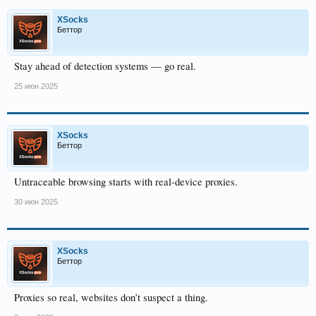
XSocks
Беттор
Stay ahead of detection systems — go real.
25 июн 2025
XSocks
Беттор
Untraceable browsing starts with real-device proxies.
30 июн 2025
XSocks
Беттор
Proxies so real, websites don’t suspect a thing.