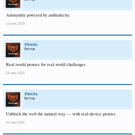
Anonymity powered by authenticity.
13 июн 2025
XSocks
Беттор
Real-world proxies for real-world challenges.
18 июн 2025
XSocks
Беттор
Unblock the web the natural way — with real-device proxies.
20 июн 2025