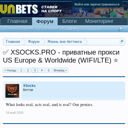
Войти или зарегистрироваться
Главная
Блоги
Мониторинг
Форум
Сканер Pinnacle
Поиск сообщений
Последние сообщения
Главная
Форум
Жизнь вне беттинга
Реклама и коммерция
✅ XSOCKS.PRO - приватные прокси
US Europe & Worldwide (WIFI/LTE) ⭐
< Назад
1
2
3
4
5
Вперёд >
XSocks
Беттор
What looks real, acts real, and is real? Our proxies.
19 май 2025