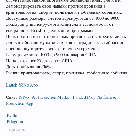
демонстрировать свои навыки прогнозирования в
криптовалютах, спорте, политике и глобальных событиях.
Доступные размеры счетов варьируются от 1000 до 9000
долларов финансируемого капитала в зависимости от
выбранного Boost и требований программы.
Цель проста: выявить опытных прогнозистов, предоставить
доступ к большему капиталу и вознаградить за стабильность,
дисциплину и результаты с течением времени.
Размер счета: от 1000 до 9000 долларов США
Цена входа: от 20 долларов США
Доля прибыли: до 50%
Рынки: криптовалюты, спорт, политика, глобальные события
Lauch YeNo App
Сайт:
YeNo | AI Prediction Market, Funded Prop Platform &
Prediction App
Twitter
Telegram
10 июн 2026