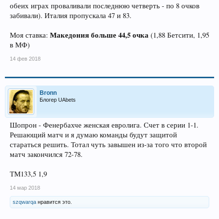
обеих играх проваливали последнюю четверть - по 8 очков
забивали). Италия пропускала 47 и 83.
Македония больше 44,5 очка
Моя ставка:
(1,88 Бетсити, 1,95
в МФ)
14 фев 2018
Bronn
Блогер UAbets
Шопрон - Фенербахче женская евролига. Счет в серии 1-1.
Решающий матч и я думаю команды будут защитой
стараться решить. Тотал чуть завышен из-за того что второй
матч закончился 72-78.
ТМ133,5 1,9
14 мар 2018
szqwarqa
нравится это.