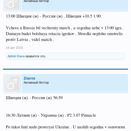
Активный беттор
13:00 Швеция (ж) - Россия (ж) . Швеция +10.5 1.90
Vchera u Russia bil vecherniy match , a segodna uzhe v 13:00 igra .
Dumayu budet bolshaya rotacia igrokov . Shvedki neploho smotrelis
protiv Latvia , videl match .
19 авг 2018
Admin Kava
нравится это.
Znarox
Активный беттор
Швеция (ж) - Россия (ж) 56:59
16:30 Латвия (ж) - Украина (ж) . P2 3.07 Pinnacle
Po takoi linii nado proveryat Ukraine . U nashih segodna v osnovnom