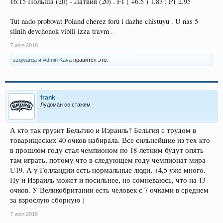
16:15 Польша (20) - Латвия (20) . F1 ( +6.5 ) 1.83 ; P1 2.95
Tut nado probovat Poland cherez foru i dazhe chistuyu . U nas 5
silnih devchonok vibili izza travm .
7 июл 2018
szqwarqa
и
Admin Kava
нравится это.
frank
Лудоман со стажем
А кто так грузит Бельгию и Израиль? Бельгия с трудом в
товарищеских 40 очков набирала. Все сильнейшие из тех кто
в прошлом году стал чемпионом по 18-летним будут опять
там играть, потому что в следующем году чемпионат мира
U19. А у Голландии есть нормальные люди, +4,5 уже много.
Ну и Израиль может и посильнее, но сомневаюсь, что на 13
очков. У Великобритании есть человек с 7 очками в среднем
за взрослую сборную )
7 июл 2018