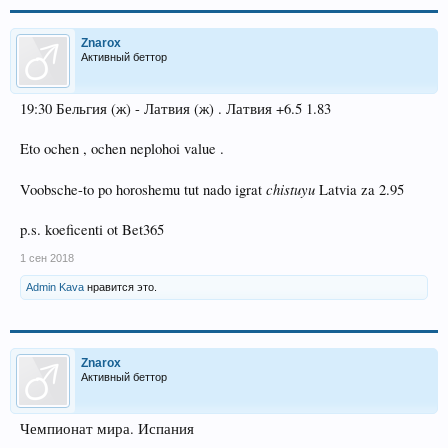
Znarox
Активный беттор
19:30 Бельгия (ж) - Латвия (ж) . Латвия +6.5 1.83
Eto ochen , ochen neplohoi value .
chistuyu
Voobsche-to po horoshemu tut nado igrat
Latvia za 2.95
p.s. koeficenti ot Bet365
1 сен 2018
Admin Kava
нравится это.
Znarox
Активный беттор
Чемпионат мира. Испания