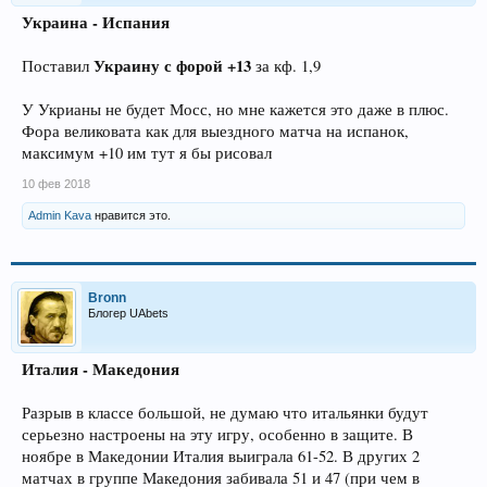
Украина - Испания
Украину с форой +13
Поставил
за кф. 1,9
У Укрианы не будет Мосс, но мне кажется это даже в плюс.
Фора великовата как для выездного матча на испанок,
максимум +10 им тут я бы рисовал
10 фев 2018
Admin Kava
нравится это.
Bronn
Блогер UAbets
Италия - Македония
Разрыв в классе большой, не думаю что итальянки будут
серьезно настроены на эту игру, особенно в защите. В
ноябре в Македонии Италия выиграла 61-52. В других 2
матчах в группе Македония забивала 51 и 47 (при чем в