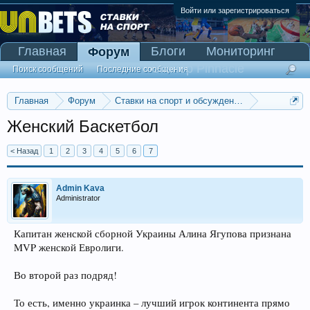
Войти или зарегистрироваться
Главная
Блоги
Мониторинг
Форум
Сканер Pinnacle
Поиск сообщений
Последние сообщения
Главная
Форум
Ставки на спорт и обсуждение спортивных со
Баскетбольные прогнозы
Женский Баскетбол
< Назад
1
2
3
4
5
6
7
Admin Kava
Administrator
Капитан женской сборной Украины Алина Ягупова признана
MVP женской Евролиги.
Во второй раз подряд!
То есть, именно украинка – лучший игрок континента прямо