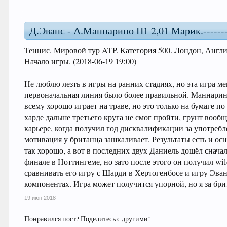
Д.Эванс - А.Маннарино П1 2,01 Марик.--------
Теннис. Мировой тур ATP. Категория 500. Лондон, Англи
Начало игры. (2018-06-19 19:00)
Не люблю лезть в игры на ранних стадиях, но эта игра ме
первоначальная линия было более правильной. Маннарино
всему хорошо играет на траве, но это только на бумаге п
харде дальше третьего круга не смог пройти, грунт вообщ
карьере, когда получил год дисквалификации за употребл
мотивация у британца зашкаливает. Результаты есть и ос
так хорошо, а вот в последних двух Даниель дошёл снач
финале в Ноттингеме, но зато после этого он получил wil
сравнивать его игру с Шарди в Хертогенбосе и игру Эван
компонентах. Игра может получится упорной, но я за бри
19 июн 2018
Понравился пост? Поделитесь с другими!