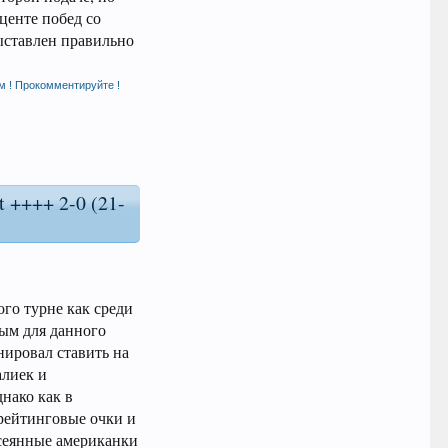
центе побед со
выставлен правильно
м ! Прокомментируйте !
 ++++ 2-0 (21-
го турне как среди
вым для данного
нировал ставить на
алиек и
днако как в
 рейтинговые очки и
 сеянные американки