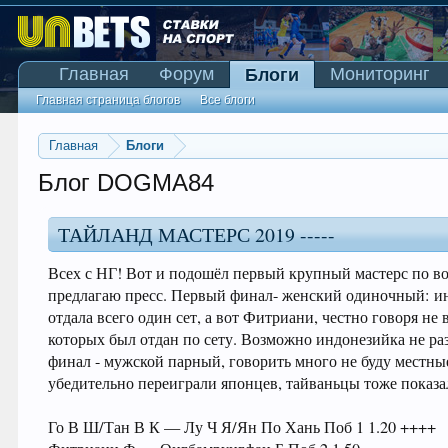
Главная
Форум
Мониторинг
Блоги
Главная страница блогов
Все блоги
Главная
Блоги
Блог DOGMA84
ТАЙЛАНД МАСТЕРС 2019 -----
Всех с НГ! Вот и подошёл первый крупный мастерс по в
предлагаю пресс. Первый финал- женский одиночный: инд
отдала всего один сет, а вот Фитриани, честно говоря не
которых был отдан по сету. Возможно индонезийка не ра
финал - мужской парный, говорить много не буду местны
убедительно переиграли японцев, тайваньцы тоже показа
Го В Ш/Тан В К — Лу Ч Я/Ян По Хань Поб 1 1.20 ++++