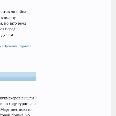
против чилийца
 в пользу
а, но зато реже
ся перед
едую за
м ! Прокомментируйте !
и букмекеров вышли
в по ходу турнира и
 Мартинес показал
торой подаче, но