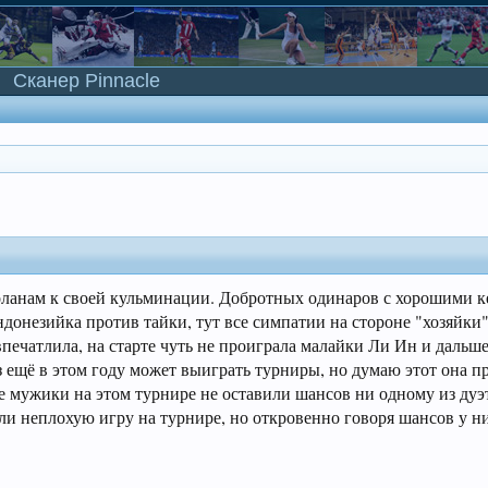
Сканер Pinnacle
оланам к своей кульминации. Добротных одинаров с хорошими к
онезийка против тайки, тут все симпатии на стороне "хозяйки"
 впечатлила, на старте чуть не проиграла малайки Ли Ин и дальше
з ещё в этом году может выиграть турниры, но думаю этот она п
е мужики на этом турнире не оставили шансов ни одному из дуэ
ли неплохую игру на турнире, но откровенно говоря шансов у ни