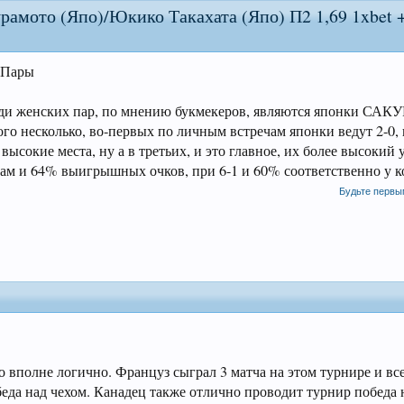
рамото (Япо)/Юкико Такахата (Япо) П2 1,69 1xbet +
 Пары
реди женских пар, по мнению букмекеров, являются японки СА
о несколько, во-первых по личным встречам японки ведут 2-0, 
кие места, ну а в третьих, и это главное, их более высокий 
там и 64% выигрышных очков, при 6-1 и 60% соответственно у к
Будьте первы
о вполне логично. Француз сыграл 3 матча на этом турнире и все
беда над чехом. Канадец также отлично проводит турнир победа 