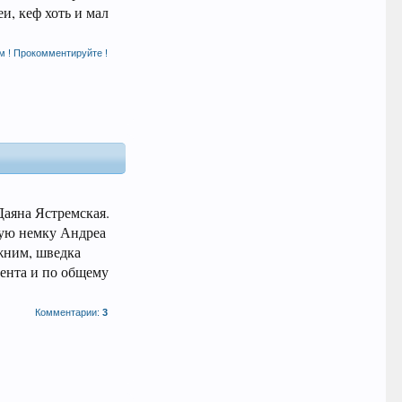
и, кеф хоть и мал
м ! Прокомментируйте !
Даяна Ястремская.
ную немку Андреа
жним, шведка
нента и по общему
Комментарии:
3