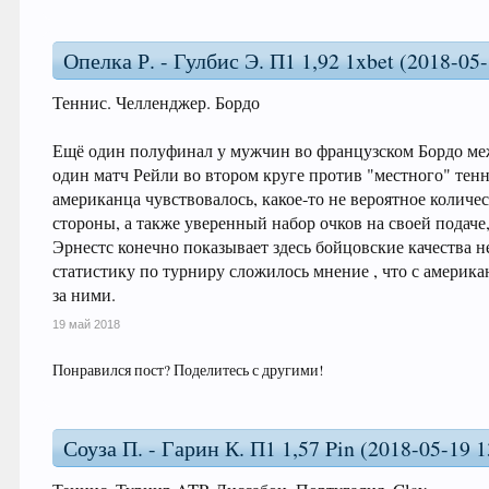
Опелка Р. - Гулбис Э. П1 1,92 1xbet (2018-05
Теннис. Челленджер. Бордо
Ещё один полуфинал у мужчин во французском Бордо меж
один матч Рейли во втором круге против "местного" тен
американца чувствовалось, какое-то не вероятное колич
стороны, а также уверенный набор очков на своей подаче,
Эрнестс конечно показывает здесь бойцовские качества 
статистику по турниру сложилось мнение , что с америка
за ними.
19 май 2018
Понравился пост? Поделитесь с другими!
Соуза П. - Гарин К. П1 1,57 Pin (2018-05-19 13