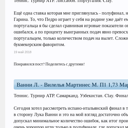
Теннис. Турнир ATP. Лиссабон. Португалия. Clay.
Ещё одна ставка которая мне приглянулась - полуфинал,
Гарина. То, что Педро играет у себя на родине уже даёт
португальца я бы сделал сравнивая игровые показатели оп
ошибался, а по проценту выигранных подач явно превосх
португальцем, только количеством подач на вылет. Слож
букмекерским фаворитом.
19 май 2018
Понравился пост? Поделитесь с другими!
Ванни Л. - Вилелья Мартинес М. П1 1,73 Мар
Теннис. Турнир ATP. Самарканд. Узбекистан. Clay. Финал
Сегодня хотел рассмотреть испано-итальянский финал в 
в сторону Лука Ванни и это на мой взгляд достаточно об
допускал минимальное количество ошибок, как итог прои
очень хорошую игру только в полуфинале, где допускал 