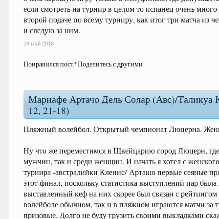
если смотреть на турнир в целом то испанец очень много
второй подаче по всему турниру, как итог три матча из ч
и следую за ним.
19 май 2018
Понравился пост? Поделитесь с другими!
Мариафе Артачо Дель Солар (Авс)/Таликуа Кл
12, 21-18)
Пляжный волейбол. Открытый чемпионат Люцерна. Же
Ну что же переместимся в Щвейцарию город Люцерн, где
мужчин, так и среди женщин. И начать я хотел с женско
турнира -австралийки Кленис/ Арташо первые сеяные про
этот финал, поскольку статистика выступлений пар была
выставленный кеф на них скорее был связан с рейтингом 
волейболе обычном, так и в пляжном играются матчи за 
призовые. Долго не буду грузить своими выкладками ска