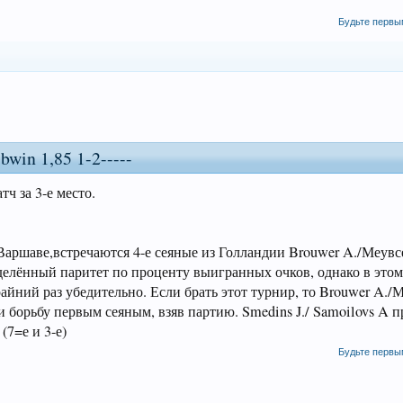
Будьте первы
in 1,85 1-2-----
 за 3-е место.
 Варшаве,встречаются 4-е сеяные из Голландии Brouwer A./Меувсе
ределённый паритет по проценту выигранных очков, однако в это
йний раз убедительно. Если брать этот турнир, то Brouwer A./
ли борьбу первым сеяным, взяв партию. Smedins J./ Samoilovs A 
(7=е и 3-е)
Будьте первы