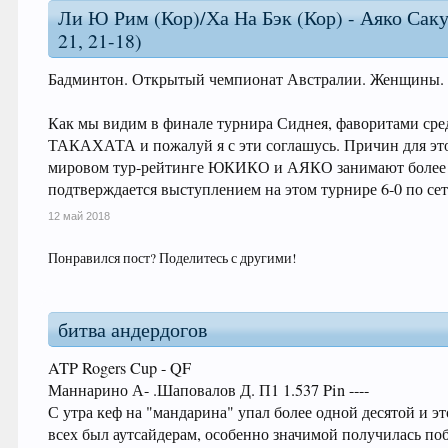
Ли Ю Рим (Кор)/Ха На Бэк (Кор) - Аяко Саку
21, 21-18)
Бадминтон. Открытый чемпионат Австралии. Женщины.
Как мы видим в финале турнира Сиднея, фаворитами с
ТАКАХАТА и пожалуй я с эти соглашусь. Причин для этог
мировом тур-рейтинге ЮКИКО и АЯКО занимают более высо
подтверждается выступлением на этом турнире 6-0 по се
12 май 2018
Понравился пост? Поделитесь с другими!
битва андердогов
ATP Rogers Cup - QF
Маннарино А- .Шаповалов Д. П1 1.537 Pin ----
С утра кеф на "мандарина" упал более одной десятой и эт
всех был аутсайдерам, особенно значимой получилась по