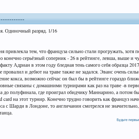
----------
я. Одиночный разряд. 1/16
ня привлекла тем, что француза сильно стали прогружать, хотя п
 конечно серьёзный соперник - 26 в рейтинге, левша, выше и чу
о факту Адриан в этом году бледная тень самого себя образца 201
е провалил и дебют на траве также не задался. Эванс очень силь
ение кокса, возможно сейчас он был бы в рейтинге гораздо ближ
новные связаны с домашними турнирами как раз на траве -в пер
ала до полуфинала, где проиграл обидчику Маннарино, а потом б
d card на этот турнир. Конечно трудно говорить как француз нач
са с Шарди в Лондоне, то англичанин смотрелся не значительно,
танца.
Будьте первы