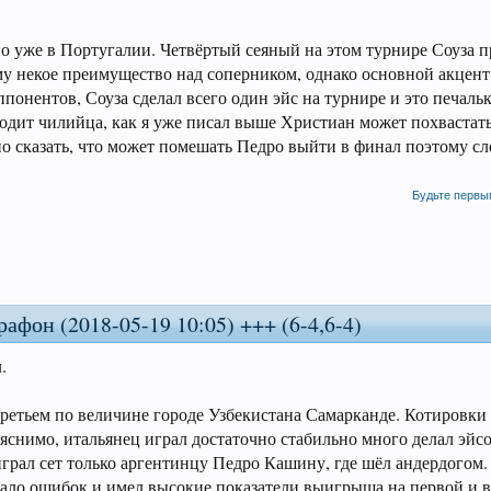
 но уже в Португалии. Четвёртый сеяный на этом турнире Соуза 
 ему некое преимущество над соперником, однако основной акцент
понентов, Соуза сделал всего один эйс на турнире и это печальк
одит чилийца, как я уже писал выше Христиан может похвастать
но сказать, что может помешать Педро выйти в финал поэтому сл
Будьте первы
афон (2018-05-19 10:05) +++ (6-4,6-4)
.
третьем по величине городе Узбекистана Самарканде. Котировк
ъяснимо, итальянец играл достаточно стабильно много делал эйсо
грал сет только аргентинцу Педро Кашину, где шёл андердогом.
мало ошибок и имел высокие показатели выигрыша на первой и в