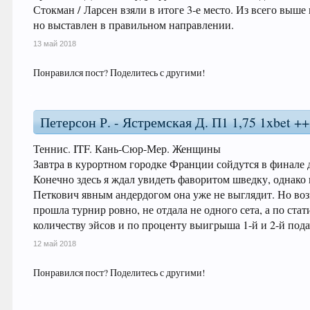
Стокман / Ларсен взяли в итоге 3-е место. Из всего выш
но выставлен в правильном направлении.
13 май 2018
Понравился пост? Поделитесь с другими!
Петерсон Р. - Ястремская Д. П1 1,75 1xbet ++
Теннис. ITF. Кань-Сюр-Мер. Женщины
Завтра в курортном городке Франции сойдутся в финале 
Конечно здесь я ждал увидеть фаворитом шведку, однако
Петкович явным андердогом она уже не выглядит. Но во
прошла турнир ровно, не отдала не одного сета, а по ст
количеству эйсов и по проценту выигрыша 1-й и 2-й пода
12 май 2018
Понравился пост? Поделитесь с другими!