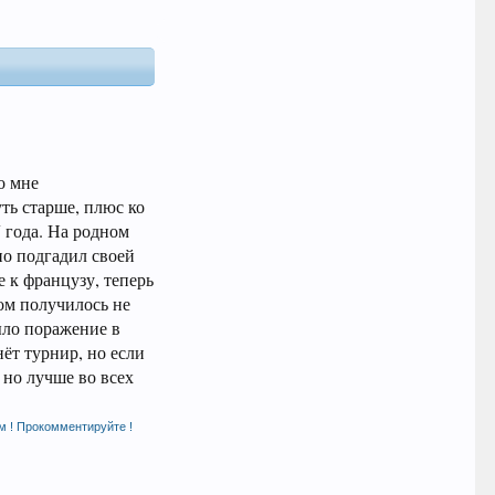
о мне
ть старше, плюс ко
7 года. На родном
но подгадил своей
е к французу, теперь
вом получилось не
ыло поражение в
нёт турнир, но если
 но лучше во всех
м ! Прокомментируйте !