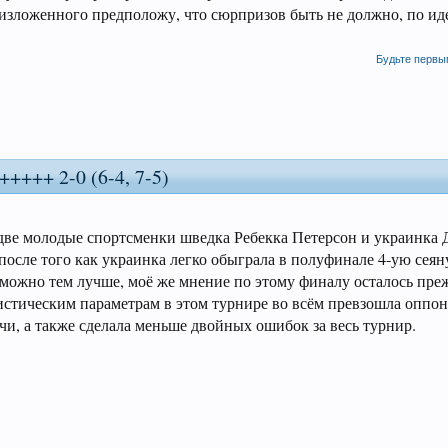
е изложенного предположу, что сюрпризов быть не должно, по иде
Будьте первы
+++++ 2-0 (6-4, 7-5)
две молодые спортсменки шведка Ребекка Петерсон и украинка 
 после того как украинка легко обыграла в полуфинале 4-ую сея
зможно тем лучше, моё же мнение по этому финалу осталось пре
атистическим параметрам в этом турнире во всём превзошла оппо
чи, а также сделала меньше двойных ошибок за весь турнир.