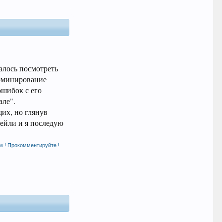
алось посмотреть
доминирование
ошибок с его
але".
их, но глянув
Рейли и я последую
м ! Прокомментируйте !