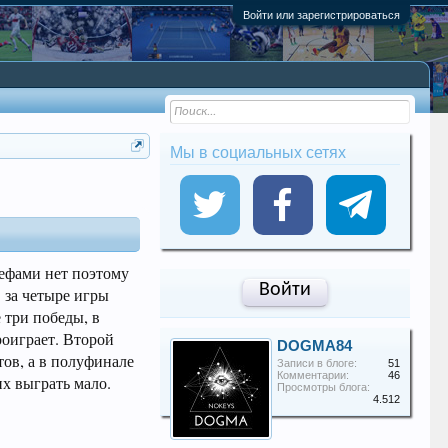
Войти или зарегистрироваться
Мы в социальных сетях
ефами нет поэтому
Войти
 за четыре игры
 три победы, в
роиграет. Второй
DOGMA84
тов, а в полуфинале
Записи в блоге:
51
Комментарии:
46
х выграть мало.
Просмотры блога:
4.512