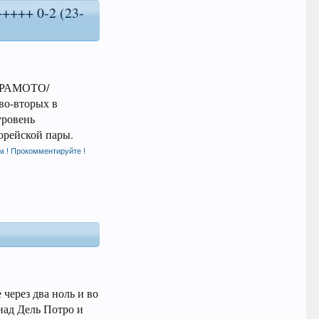
++++ 0-2 (23-
КУРАМОТО/
во-вторых в
уровень
орейской пары.
м ! Прокомментируйте !
 через два ноль и во
над Дель Потро и