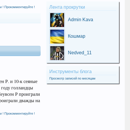
Лента прокрутки
м ! Прокомментируйте !
Admin Kava
Кошмар
Nedved_11
Инструменты блога
Просмотр записей по месяцам
н Р. и 10-к сеяные
м году голландцы
Меувсен Р проиграли
проиграли дважды на
м ! Прокомментируйте !