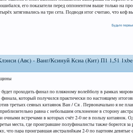
 ошибался, его показатели перед оппонентом выше только на про
етырёх затягивались на три сета. Подводя итог считаю, что кеф 
Будьте первы
энси (Авс) - Ванг/Ксинуй Ксиа (Кит) П1 1,51 1xbet
нщины
 будет проходить финал по пляжному волейболу в рамках мирово
го финала, который получился практически по настоящему итого
тив третьих сеяных китаянок Ван / Ся . Первоначально я не пла
 приблизительно равна с небольшим отклонение в сторону австр
и очными встречами в которых счёт 2-0 не в пользу китаянок. О
третьи места, где проигравшие полуфиналисты также борются за
жу, что пара проигравшая австралийкам 2-0 по партиям девятые