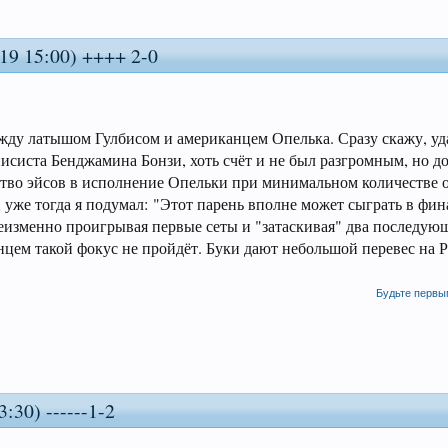
-19 15:00) ++++ 2-0
ду латышом Гулбисом и американцем Опелька. Сразу скажу, уд
нисиста Бенджамина Бонзи, хоть счёт и не был разгромным, но 
ество эйсов в исполнение Опельки при минимальном количестве 
 уже тогда я подумал: "Этот парень вполне может сыграть в фин
неизменно проигрывая первые сеты и "затаскивая" два последующ
нцем такой фокус не пройдёт. Буки дают небольшой перевес на 
Будьте первы
:30) ------1-2