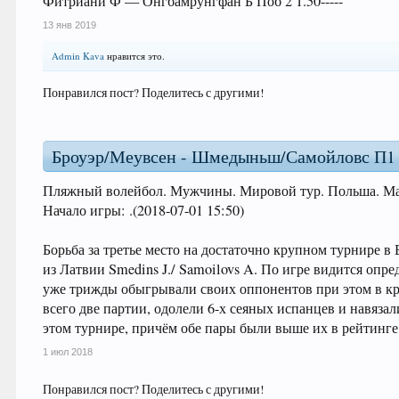
Фитриани Ф — Онгбамрунгфан Б Поб 2 1.50-----
13 янв 2019
Admin Kava
нравится это.
Понравился пост? Поделитесь с другими!
Броуэр/Меувсен - Шмедыньш/Самойловс П1 bw
Пляжный волейбол. Мужчины. Мировой тур. Польша. Матч
Начало игры: .(2018-07-01 15:50)
Борьба за третье место на достаточно крупном турнире в
из Латвии Smedins J./ Samoilovs A. По игре видится оп
уже трижды обыгрывали своих оппонентов при этом в кра
всего две партии, одолели 6-х сеяных испанцев и навяза
этом турнире, причём обе пары были выше их в рейтинге 
1 июл 2018
Понравился пост? Поделитесь с другими!