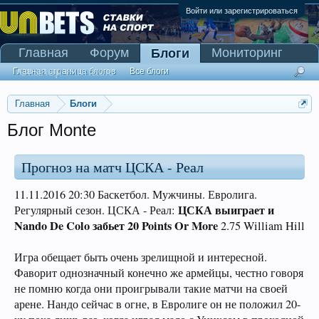
Войти или зарегистрироваться
Главная
Форум
Мониторинг
Блоги
Сканер Pinnacle
Главная страница блогов
Все блоги
Главная
Блоги
Блог Monte
Прогноз на матч ЦСКА - Реал
11.11.2016 20:30 Баскетбол. Мужчины. Евролига.
ЦСКА выиграет и
Регулярный сезон. ЦСКА - Реал:
Nando De Colo забьет 20 Points Or More
2.75 William Hill
Игра обещает быть очень зрелищной и интересной.
Фаворит однозначный конечно же армейцы, честно говоря
не помню когда они проигрывали такие матчи на своей
арене. Нандо сейчас в огне, в Евролиге он не положил 20-