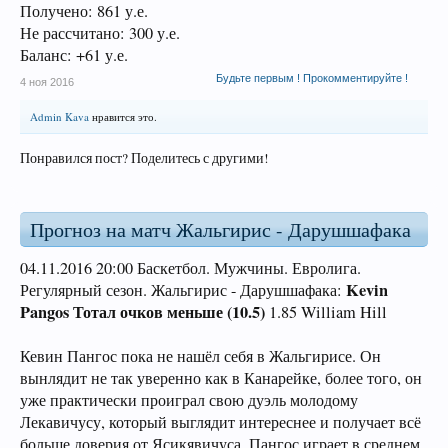
Получено: 861 у.е.
Не рассчитано: 300 у.е.
Баланс: +61 у.е.
Будьте первым ! Прокомментируйте !
4 ноя 2016
Admin Kava
нравится это.
Понравился пост? Поделитесь с другими!
Прогноз на матч Жальгирис - Дарушшафака
04.11.2016 20:00 Баскетбол. Мужчины. Евролига.
Kevin
Регулярный сезон.
Жальгирис - Дарушшафака:
Pangos Тотал очков меньше (10.5)
1.85 William Hill
Кевин Пангос пока не нашёл себя в Жальгирисе. Он
вынлядит не так уверенно как в Канарейке, более того, он
уже практически проиграл свою дуэль молодому
Лекавичусу, который выглядит интереснее и получает всё
больше доверия от Ясикявичуса. Пангос играет в среднем