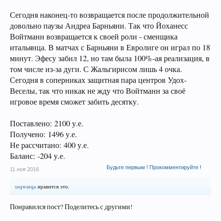
Сегодня наконец-то возвращается после продолжительной
довольно паузы Андреа Барньяни. Так что Йоханесс
Войтманн возвращается к своей роли - сменщика
итальянца. В матчах с Барньяни в Евролиге он играл по 18
минут. Эфесу забил 12, но там была 100%-ая реализация, в
том числе из-за дуги. С Жальгирисом лишь 4 очка.
Сегодня в соперниках защитная пара центров Удох-
Веселы, так что никак не жду что Войтманн за своё
игровое время сможет забить десятку.
Поставлено: 2100 у.е.
Получено: 1496 у.е.
Не рассчитано: 400 у.е.
Баланс: -204 у.е.
Будьте первым ! Прокомментируйте !
11 ноя 2016
szqwarqa
нравится это.
Понравился пост? Поделитесь с другими!