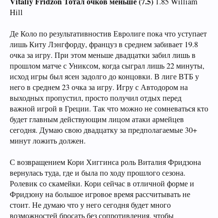
Vitaliy Fridzon Тотал очков меньше (7.5)
1.85 William
Hill
Де Коло по результативностив Евролиге пока что уступает
лишь Киту Лэнгфорду, француз в среднем забивает 19.8
очка за игру. При этом меньше двадцатки забил лишь в
прошлом матче с Униксом, когда сыграл лишь 22 минуты,
исход игры был ясен задолго до концовки. В лиге ВТБ у
него в среднем 23 очка за игру. Игру с Автодором на
выходных пропустил, просто получил отдых перед
важной игрой в Греции. Так что можно не сомневаться кто
будет главным действующим лицом атаки армейцев
сегодня. Думаю свою двадцатку за предполагаемые 30+
минут ложить должен.
С возвращением Кори Хиггинса роль Виталия Фридзона
вернулась туда, где и была по ходу прошлого сезона.
Ролевик со скамейки. Кори сейчас в отличной форме и
Фридзону на большое игровое время рассчитывать не
стоит. Не думаю что у него сегодня будет много
возможностей бросать без сопротивления, чтобы