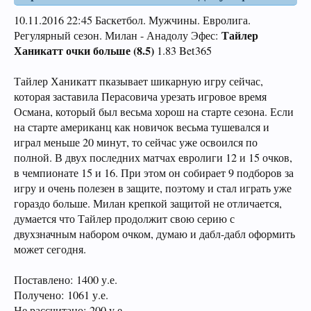
10.11.2016 22:45 Баскетбол. Мужчины. Евролига.
Тайлер
Регулярный сезон. Милан - Анадолу Эфес:
Ханикатт очки больше (8.5)
1.83 Bet365
Тайлер Ханикатт пказывает шикарную игру сейчас,
которая заставила Перасовича урезать игровое время
Османа, который был весьма хорош на старте сезона. Если
на старте американц как новичок весьма тушевался и
играл меньше 20 минут, то сейчас уже освоился по
полной. В двух последних матчах евролиги 12 и 15 очков,
в чемпионате 15 и 16. При этом он собирает 9 подборов за
игру и очень полезен в защите, поэтому и стал играть уже
гораздо больше. Милан крепкой защитой не отличается,
думается что Тайлер продолжит свою серию с
двухзначным набором очком, думаю и дабл-дабл оформить
может сегодня.
Поставлено: 1400 у.е.
Получено: 1061 у.е.
Не рассчитано: 200 у.е.