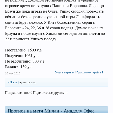
не повлияет, Джонсон это замена Кларку и урезанное
игровое время не тянущих Панина и Воронова. Лоренцо
Браун же пока играть не будет. Уникс сегодня побеждать
обязан, а без очередной уверенной игры Лэнгфорда это
сделать будет сложно. У Кита божественная серия в
Евролиге - 24, 22, 36 и 28 очков подряд. Думаю пока нет
Брауна и после паузы с Химками сегодня он дотянется до
22 и принесёт Униксу победу.
Поставлено: 1500 у.е.
Получено: 1061 у.е.
Не рассчитано: 300 у.е.
Баланс: -139 у.е.
Будьте первым ! Прокомментируйте !
10 ноя 2016
williams j
нравится это.
Понравился пост? Поделитесь с другими!
Прогноз на матч Милан - Анадолу Эфес