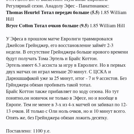
Регулярный сезон.
Анадолу Эфес - Панатинаикос:
Thomas Heurtel Тотал передач больше (5.5)
1.85 William
Hill
Bryce Cotton Тотал очков больше (9.5)
1.85 William Hill
У Эфеса в прошлом матче Евролиги травмировался
Джейсон Грейнджер, его восстановление займёт 2-3
недели. В отсутствие Грейнджера больше ирового времени
будут получать Тома Эртель и Брайс Коттон.
Эртель имеет 6.3 ассиста за игру в Евролиге. Но в первых
двух матчах он играл меньше 20 минут. С ЦСКА и
Дарюшшафакой уже за 25 минут, итог - 7 и 9 ассистов. Без
Грйнджера обязан пробивать такой тотал.
Брайс Коттон также прибавляет по ходу сезона. Но тут
понятно,он новичок не только в Эфесе, но и вообще в
Европе. Тем не менее в 3-х из 4-х матчей он забивал по 12-
13 очков. И только с Оли ноль очков, но и 10 минут всего.
Опять же, без Грейнджера обязан ложить десятку.
Поставлено: 1100 у.е.