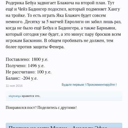
Родерика Бебуа задвигает Блажича на второй план. Тут
ещё и Чейз Бадингер подоспел, который подменяет Хангу
на тройке. То есть играть Яка Блажич будет совсем
немного. Десятку за 5 матчей Евролиги он забил лишь раз,
когда не было ещё Бебуа и Бадингера, а также Барньяни,
который сегодня уже будет, а это минус пару бросков всем
игрокам Басконии. В общем пробивать не должен, тем
более против защиты Фенера.
Поставлено: 1800 у.е.
Получено: 1496 у.е.
Не рассчитано: 100 у.е.
Баланс: -204 у.е.
Будьте первым ! Прокомментируйте !
11 ноя 2016
szqwarqa
нравится это.
Понравился пост? Поделитесь с другими!
Прогноз на матч Милан - Анадолу Эфес