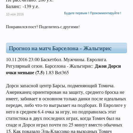
Баланс: -139 у.е.
Будьте первым ! Прокомментируйте !
10 ноя 2016
Понравился пост? Поделитесь с другими!
Прогноз на матч Барселона - Жальгирис
10.11.2016 23:00 Баскетбол. Мужчины. Евролига.
Джои Дорси
Регулярный сезон. Барселона - Жальгирис:
очки меньше (7.5)
1.83 Bet365
Дорси запасной центр Барсы, подменяющий Томича.
Американец ориентирован на защиту, среднего броска не
имеет, забивает в основном только данки после идеальных
передач, либо что-то выгрызает на подборах. В Евролиге у
него в среднем 6.4 очка за игру, но подправилась этат
статистика в двух последних играх, когда Томич был на
спаде и Дорси играл почти по 25 минут вместо обычных
15. Как показало Эль-Классико на выходных Томич