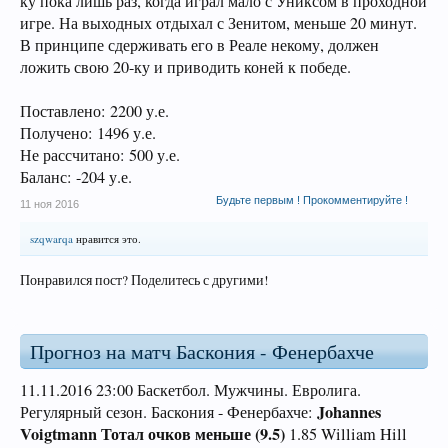
ку пока лишь раз, когда играл мало с Униксом в проходной
игре. На выходных отдыхал с Зенитом, меньше 20 минут.
В принципе сдерживать его в Реале некому, должен
ложить свою 20-ку и приводить коней к победе.
Поставлено: 2200 у.е.
Получено: 1496 у.е.
Не рассчитано: 500 у.е.
Баланс: -204 у.е.
Будьте первым ! Прокомментируйте !
11 ноя 2016
szqwarqa
нравится это.
Понравился пост? Поделитесь с другими!
Прогноз на матч Баскония - Фенербахче
11.11.2016 23:00 Баскетбол. Мужчины. Евролига.
Johannes
Регулярный сезон. Баскония - Фенербахче:
Voigtmann Тотал очков меньше (9.5)
1.85 William Hill