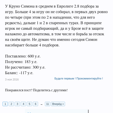
У Круно Симона в среднем в Евролиге 2.8 подбора за
игру. Больше 4 за игру он не собирал, в первых двух ровно
по четыре (при этом по 2 в нападении, что для него
редкость), дальше 1 и 2 в спаренных турах. В принципе
игрок не самый подбирающий, да и у Брозе всё в защите
налажено до автоматизма, в том числе и борьба за отскок
на своём щите. Не думаю что именно сегодня Симон
насобирает больше 4 подборов.
Поставлено: 600 у.е.
Получено: 183 у.е.
Не рассчитано: 300 у.е.
Баланс: -117 у.е.
Будьте первым ! Прокомментируйте !
3 ноя 2016
Понравился пост? Поделитесь с другими!
1
2
3
4
5
6
→
11
Вперёд >