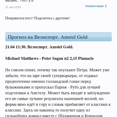
Баланс: -165 у.е.
Комментарии:
1
21 апр 2019
Понравился пост? Поделитесь с другими!
Прогноз на Велоспорт. Amstel Gold
21.04 11:30.
Велоспорт. Amstel Gold.
Michael Matthews -
Peter Sagan п2 2,15 Pinnacle
Не совсем понял, почему так опускают Петра. Может уже
забыли, что на заре своей суперкарьеры, от отдавал
предпочтение именно голландской гонке перед
булыжниками и пропускал Париж - Рубэ для лучшей
подготовки к Амстелу. Может быть вводят в заблуждение
его не самые лучшие результаты нынешней весной, но
форма явно идёт в гору и словак прибавляет от классики к
классике. Здесь он наконец-то получит одну из
сильнейших команд вместе с Шахманном и Конрадом,