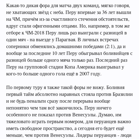
Какая-то дикая фора для матча двух команд, мягко говоря,
не хватающих звёзд с неба. Перу впервые за 36 лет вышли
на ЧМ, причём из-за счастливого стечения обстоятельств,
вдруг стали офигенными отцами. Но, например, в том же
отборе к ЧМ-2018 Перу лишь раз выиграли с разницей в
один мяч - на выезде у Парагвая. В личных встречах
соперники обменялись домашними победами (2:1), да и
вообще за последние 10 лет Перу обыгрывал боливийцев с
разницей больше одного мяча только раз. Последний раз
Перу на групповой стадии Копа Америка выигрывал у
кого-то больше одного гола ещё в 2007 году.
По первому туру я также такой форы не вижу. Боливия
первый тайм абсолютно наравных стояла против Бразилии
и не будь пенальти сразу после перерыва вообще
непонятно чем там всё закончилось. Перу ничего
особенного не показал против Венесуэлы. Думаю, им
тяжеловато играть первым номером, для перуанцев важно
иметь свободное пространство, а сегодня его будет ещё
меньше, чем против Венесуэлы. Лидеры перуанцев - люди