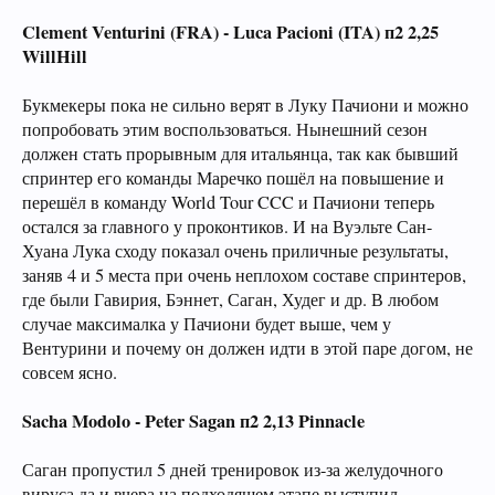
Clement Venturini (FRA) - Luca Pacioni (ITA) п2 2,25
WillHill
Букмекеры пока не сильно верят в Луку Пачиони и можно
попробовать этим воспользоваться. Нынешний сезон
должен стать прорывным для итальянца, так как бывший
спринтер его команды Маречко пошёл на повышение и
перешёл в команду World Tour CCC и Пачиони теперь
остался за главного у проконтиков. И на Вуэльте Сан-
Хуана Лука сходу показал очень приличные результаты,
заняв 4 и 5 места при очень неплохом составе спринтеров,
где были Гавирия, Бэннет, Саган, Худег и др. В любом
случае максималка у Пачиони будет выше, чем у
Вентурини и почему он должен идти в этой паре догом, не
совсем ясно.
Sacha Modolo - Peter Sagan п2 2,13 Pinnacle
Саган пропустил 5 дней тренировок из-за желудочного
вируса да и вчера на подходящем этапе выступил