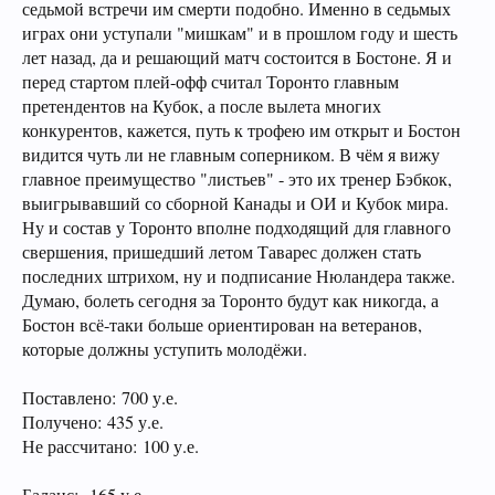
седьмой встречи им смерти подобно. Именно в седьмых
играх они уступали "мишкам" и в прошлом году и шесть
лет назад, да и решающий матч состоится в Бостоне. Я и
перед стартом плей-офф считал Торонто главным
претендентов на Кубок, а после вылета многих
конкурентов, кажется, путь к трофею им открыт и Бостон
видится чуть ли не главным соперником. В чём я вижу
главное преимущество "листьев" - это их тренер Бэбкок,
выигрывавший со сборной Канады и ОИ и Кубок мира.
Ну и состав у Торонто вполне подходящий для главного
свершения, пришедший летом Таварес должен стать
последних штрихом, ну и подписание Нюландера также.
Думаю, болеть сегодня за Торонто будут как никогда, а
Бостон всё-таки больше ориентирован на ветеранов,
которые должны уступить молодёжи.
Поставлено: 700 у.е.
Получено: 435 у.е.
Не рассчитано: 100 у.е.