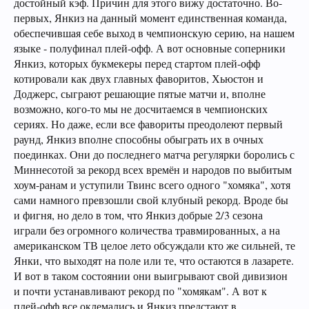
достойный кэф. Причин для этого вижу достаточно. Во-
первых, Янкиз на данный момент единственная команда,
обеспечившая себе выход в чемпионскую серию, на нашем
языке - полуфинал плей-офф. А вот основные соперники
Янкиз, которых букмекеры перед стартом плей-офф
котировали как двух главных фаворитов, Хьюстон и
Доджерс, сыграют решающие пятые матчи и, вполне
возможно, кого-то мы не досчитаемся в чемпионских
сериях. Но даже, если все фавориты преодолеют первый
раунд, Янкиз вполне способны обыграть их в очных
поединках. Они до последнего матча регулярки боролись с
Миннесотой за рекорд всех времён и народов по выбитым
хоум-ранам и уступили Твинс всего одного "хомяка", хотя
сами намного превзошли свой клубный рекорд. Вроде бы
и фигня, но дело в том, что Янкиз добрые 2/3 сезона
играли без огромного количества травмированных, а на
американском ТВ целое лето обсуждали кто же сильней, те
Янки, что выходят на поле или те, что остаются в лазарете.
И вот в таком состоянии они выигрывают свой дивизион
и почти устанавливают рекорд по "хомякам". А вот к
плей-офф все оклемались и Янкиз предстают в