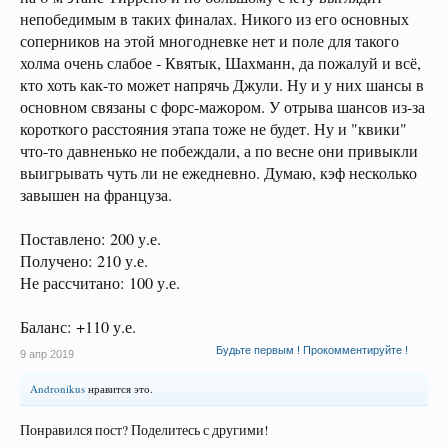
непобедимым в таких финалах. Никого из его основных
соперников на этой многодневке нет и поле для такого
холма очень слабое - Квятык, Шахманн, да пожалуй и всё,
кто хоть как-то может напрячь Джули. Ну и у них шансы в
основном связаны с форс-мажором. У отрыва шансов из-за
короткого расстояния этапа тоже не будет. Ну и "квики"
что-то давненько не побеждали, а по весне они привыкли
выигрывать чуть ли не ежедневно. Думаю, кэф несколько
завышен на француза.
Поставлено: 200 у.е.
Получено: 210 у.е.
Не рассчитано: 100 у.е.
Баланс: +110 у.е.
Будьте первым ! Прокомментируйте !
9 апр 2019
Andronikus
нравится это.
Понравился пост? Поделитесь с другими!