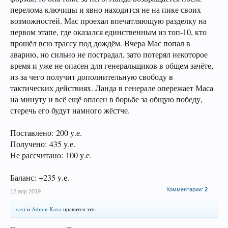
перелома ключицы и явно находится не на пике своих
возможностей. Мас проехал впечатляющую разделку на
первом этапе, где оказался единственным из топ-10, кто
прошёл всю трассу под дождём. Вчера Мас попал в
аварию, но сильно не пострадал, зато потерял некоторое
время и уже не опасен для генеральщиков в общем зачёте,
из-за чего получит дополнительную свободу в
тактических действиях. Ланда в генерале опережает Маса
на минуту и всё ещё опасен в борьбе за общую победу,
стеречь его будут намного жёстче.
Поставлено: 200 у.е.
Получено: 435 у.е.
Не рассчитано: 100 у.е.
Баланс: +235 у.е.
Комментарии:
2
12 апр 2019
xavi
и
Admin Kava
нравится это.