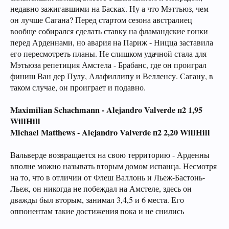
недавно зажигавшими на Басках. Ну а что Мэттьюз, чем
он лучше Сагана? Перед стартом сезона австралиец
вообще собирался сделать ставку на фламандские гонки
перед Арденнами, но авария на Париж - Ницца заставила
его пересмотреть планы. Не слишком удачной стала для
Мэтьюза репетиция Амстела - Брабанс, где он проиграл
финиш Ван дер Пулу, Алафиллипу и Велленсу. Сагану, в
таком случае, он проиграет и подавно.
Maximilian Schachmann - Alejandro Valverde п2 1,95
WillHill
Michael Matthews - Alejandro Valverde п2 2,20 WillHill
Вальверде возвращается на свою территорию - Арденны
вполне можно называть вторым домом испанца. Несмотря
на то, что в отличии от Флеш Валлонь и Льеж-Бастонь-
Льеж, он никогда не побеждал на Амстеле, здесь он
дважды был вторым, занимал 3,4,5 и 6 места. Его
оппонентам такие достижения пока и не снились