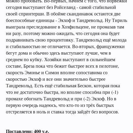
можно пробовать. Во-первых, начнём с того, что норвежки
сегодня выступают без Ройселанд - самой стабильной
своей спринтерши. В обойме скандинавок остаются две
боеспособные единицы - Экхоф и Тандревольд. Ну Тириль
выиграла преследование в Хохфильцене, не промазав там
ни разу, поэтому можно ожидать, что сегодня она будет
подравнивать свою процентовку. Тандревольд ещё молода
и стабильностью не отличается. Во-вторых, француженки
бегут дома и обычно здесь выступают лучше, чем в
среднем по кубку. Хозяйки выступают в сильнейшем
составе, Бреза пока что бежит быстрее всех в пелотоне,
скорость Эмонье и Симон вполне сопоставима со
скоростью Экхоф и все они значительно быстрее
Тандревольд. Есть ещё стабильная Бескон, которая пока
что не достаточно быстра, но вполне способна при (-1)
промахе обогнать Тандревольд и при (-2) Экхоф. Но в
первую очередь надеюсь, что кто-то из трёх быстрых
отстреляется в ноль и ставка тогда зайдёт без вопросов.
Поставлено: 400 у.е.