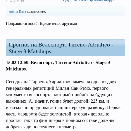
Будьте первым ! Прокомментируйте !
15 мар 2019
Admin Kava
нравится это.
Понравился пост? Поделитесь с другими!
Прогноз на Велоспорт. Tirreno-Adriatico -
Stage 3 Matchups
15.03 12:50.
Велоспорт. Tirreno-Adriatico - Stage 3
Matchups.
Сегодня на Тиррено-Адриатико намечена одна из двух
генеральных репетиций Милан-Сан-Ремо, первого
монумента велоспорта, который пройдёт на будущих
выходных. А, значит, гонка будет долгой, 225 км, и
изначально предполагает спринтерскую развязку. Первая
часть маршрута будет холмистой, вторая - довольно
простая, так что финишёры в полном составе должны
добраться до последнего километра.