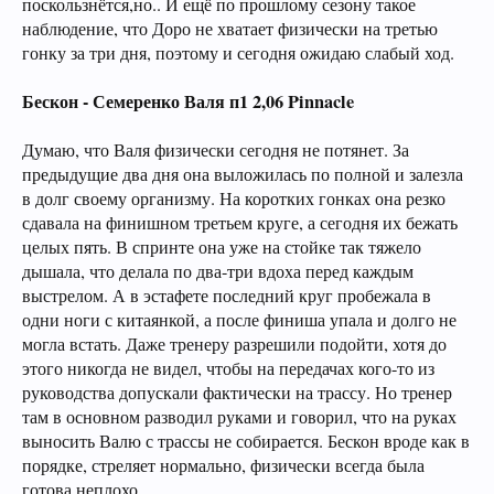
поскользнётся,но.. И ещё по прошлому сезону такое
наблюдение, что Доро не хватает физически на третью
гонку за три дня, поэтому и сегодня ожидаю слабый ход.
Бескон - Семеренко Валя п1 2,06 Pinnacle
Думаю, что Валя физически сегодня не потянет. За
предыдущие два дня она выложилась по полной и залезла
в долг своему организму. На коротких гонках она резко
сдавала на финишном третьем круге, а сегодня их бежать
целых пять. В спринте она уже на стойке так тяжело
дышала, что делала по два-три вдоха перед каждым
выстрелом. А в эстафете последний круг пробежала в
одни ноги с китаянкой, а после финиша упала и долго не
могла встать. Даже тренеру разрешили подойти, хотя до
этого никогда не видел, чтобы на передачах кого-то из
руководства допускали фактически на трассу. Но тренер
там в основном разводил руками и говорил, что на руках
выносить Валю с трассы не собирается. Бескон вроде как в
порядке, стреляет нормально, физически всегда была
готова неплохо.