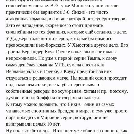
сильнейшем составе. Всё ту же Миннесоту они снесли
практически без вариантов 3-0. Янкиз - это чисто
атакующая команда, в составе которой нет суперпитчеров.
Зато её нападение, скорее всего стоит признать
сильнейшим из тех франшиз, которые ещё остались в деле.
У Доджерс тоже нет питчеров, которые бы намного
превосходили нью-йоркских. У Хьюстона другое дело. Его
троица Верландер-Коул-Гренке изначально считалась
непроходимой. Но уже в первой серии Тампа, к слову
самая дешёвая команда МЛБ, сумела снести как
Верландера, так и Гренке, а Коулу предстоит за них
отдуваться в решающем матче. Нынешний сезон проходит
под знаменем атаки, все клубы переписывают
собственные рекорды по хоум-ранам, хитам и пр., поэтому,
думаю, и в плей-офф на питчерах на вылезти.
К этому можно добавить, что Янкиз - один из самых
узнаваемых спортивных брендов в мире, и ему уже просто
пора победить в Мировой серии, которую они не
выигрывали целых 10 лет.
Ну и как же без кедла. Интернет уже облетела новость, как