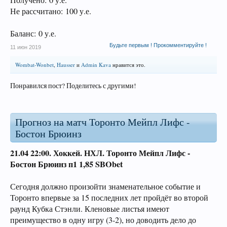
Получено: 0 у.е.
Не рассчитано: 100 у.е.
Баланс: 0 у.е.
Будьте первым ! Прокомментируйте !
11 июн 2019
Wombat-Wonbet
,
Hausser
и
Admin Kava
нравится это.
Понравился пост? Поделитесь с другими!
Прогноз на матч Торонто Мейпл Лифс -
Бостон Брюинз
21.04 22:00.
Хоккей. НХЛ.
Торонто Мейпл Лифс -
Бостон Брюинз
п1 1,85 SBObet
Сегодня должно произойти знаменательное событие и
Торонто впервые за 15 последних лет пройдёт во второй
раунд Кубка Стэнли. Кленовые листья имеют
преимущество в одну игру (3-2), но доводить дело до