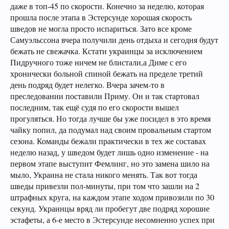
даже в топ-45 по скорости. Конечно за неделю, которая
прошла после этапа в Эстерсунде хорошая скорость
шведов не могла просто испариться. Зато все кроме
Самуэльссона вчера получили день отдыха и сегодня будут
бежать не свежачка. Кстати украинцы за исключением
Пидручного тоже ничем не блистали,а Диме с его
хронически больной спиной бежать на пределе третий
день подряд будет нелегко. Вчера зачем-то в
преследовании поставили Приму. Он и так стартовал
последним, так ещё судя по его скорости вышел
прогуляться. Но тогда лучше бы уже посидел в это время
чайку попил, да подумал над своим провальным стартом
сезона. Команды бежали практически в тех же составах
неделю назад, у шведом будет лишь одно изменение - на
первом этапе выступит Фемлинг, но это замена шило на
мыло, Украина не стала никого менять. Так вот тогда
шведы привезли пол-минуты, при том что зашли на 2
штрафных круга, на каждом этапе ходом привозили по 30
секунд. Украинцы вряд ли пробегут две подряд хорошие
эстафеты, а 6-е место в Эстерсунде несомненно успех при