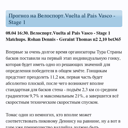
Прогноз на Велоспорт.Vuelta al Pais Vasco -
Stage 1
08.04 16:30.
Велоспорт.Vuelta al Pais Vasco - Stage 1
Matchups.
Rohan Dennis -
Geraint Thomas п2 2,10 bet365
Впервые за очень долгое время организаторы Тура Страны
басков поставили на первый этап индивидуальную гонку,
которая будет иметь одно из решающих значений для
определения победителя в общем зачёте. Гонщикам
предстоит преодолеть 11,2 км, первая часть будет
абсолютно плоской, после чего возникнет вполне
стандартная для басков стена - подъём 2,3 км со средним
градиентом 9,7% и максимальным 21%, а завершится всё
скоростным техническим скоростным спуском.
Томас один из немногих, кто вполне может
соответствовать пиковому Деннису на равнине, ну а вот в
горе уже преимущество валлийца должно быть