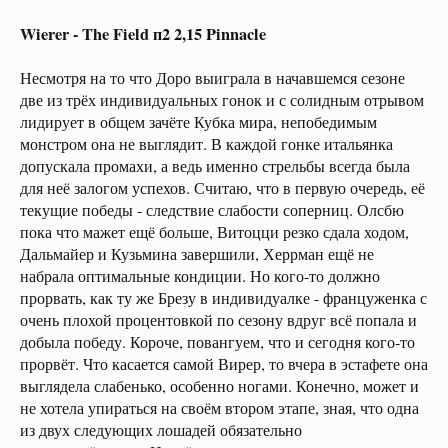
Wierer - The Field п2 2,15 Pinnacle
Несмотря на то что Доро выиграла в начавшемся сезоне
две из трёх индивидуальных гонок и с солидным отрывом
лидирует в общем зачёте Кубка мира, непобедимым
монстром она не выглядит. В каждой гонке итальянка
допускала промахи, а ведь именно стрельбы всегда была
для неё залогом успехов. Считаю, что в первую очередь, её
текущие победы - следствие слабости соперниц. Олсбю
пока что мажет ещё больше, Витоцци резко сдала ходом,
Дальмайер и Кузьмина завершили, Херрман ещё не
набрала оптимальные кондиции. Но кого-то должно
прорвать, как ту же Брезу в индивидуалке - француженка с
очень плохой процентовкой по сезону вдруг всё попала и
добыла победу. Короче, повангуем, что и сегодня кого-то
прорвёт. Что касается самой Вирер, то вчера в эстафете она
выглядела слабенько, особенно ногами. Конечно, может и
не хотела упираться на своём втором этапе, зная, что одна
из двух следующих лошадей обязательно