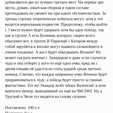
добавляются две из лучших третьих мест. На первые два
места, думаю, азиатская сборная в таком составе
претендовать не сможет ни при каких обстоятельствах. За
третью строчку теоретически побиться могут, хотя и это
видится нереальным подвигом. Предположу, чтобы выйти
с 3 места нужно будет одержать хотя бы одну победу, так
как в группе А есть Боливия, которую, скорее всего
обыграют все, в группе В Парагвай с Катаром между
собой зарубятся и вполне могут выявить сильнейшего в
очном поединке. А кого будет обыгрывать Япония? Ну
может сыграть вничью с Эквадором и даже если случится
чудо и она отберёт у кого-то ещё одно очко, вряд ли с
двумя очками ей удастся не стать худшей среди третьих
команд. Считаю, что каждое набранное очко Японии будет
приравниваться к чуду, а победа будет просто за гранью
фантастики. Тот же Эквадор везёт обоих Валенсий, к ним
вернулся тренер, выводивший их ещё на ЧМ-2002. Ну а
Уругвай и Чили тут видятся на голову сильнее.
Поставлено: 100 у.е.