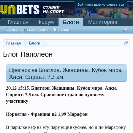
Войти или зарегистрироваться
Главная
Форум
Мониторинг
Блоги
Сканер Pinnacle
Главная страница блогов
Все блоги
Главная
Блоги
Блог Наполеон
Прогноз на Биатлон. Женщины. Кубок мира.
Анси. Спринт. 7,5 км.
20.12 15:15.
Биатлон. Женщины. Кубок мира. Анси.
Спринт
. 7,5 км. Сравнение стран по лучшему
участнику
Норвегия - Франция п2 1,99 Марафон
В парилке кэф на эту пару ещё вкуснее, но и по Марафону