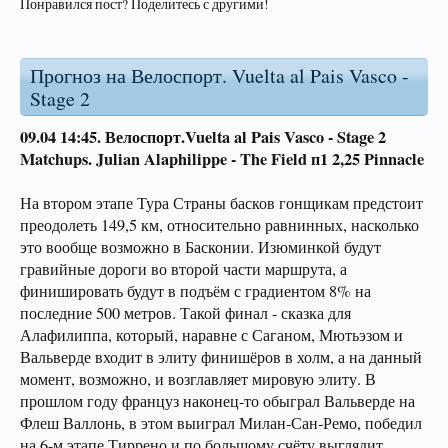
Понравился пост? Поделитесь с другими!
Прогноз на Велоспорт. Vuelta al Pais Vasco -
Stage 2
09.04 14:45.
Велоспорт.Vuelta al Pais Vasco - Stage 2
Matchups.
Julian Alaphilippe -
The Field п1 2,25 Pinnacle
На втором этапе Тура Страны басков гонщикам предстоит
преодолеть 149,5 км, относительно равнинных, насколько
это вообще возможно в Басконии. Изюминкой будут
гравийные дороги во второй части маршрута, а
финишировать будут в подъём с градиентом 8% на
последние 500 метров. Такой финал - сказка для
Алафилиппа, который, наравне с Саганом, Мютьэзом и
Вальверде входит в элиту финишёров в холм, а на данный
момент, возможно, и возглавляет мировую элиту. В
прошлом году француз наконец-то обыграл Вальверде на
Флеш Валлонь, в этом выиграл Милан-Сан-Ремо, победил
на 6-м этапе Тиррено и по большому счёту выглядит