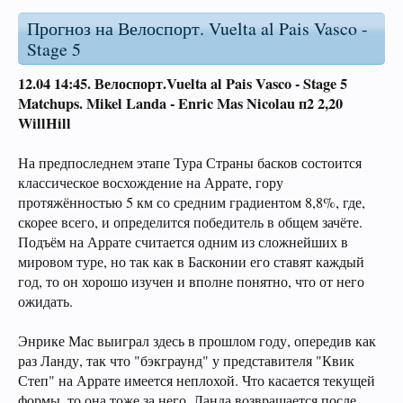
Прогноз на Велоспорт. Vuelta al Pais Vasco -
Stage 5
12.04 14:45.
Велоспорт.Vuelta al Pais Vasco - Stage 5
Matchups.
Mikel Landa -
Enric Mas Nicolau п2 2,20
WillHill
На предпоследнем этапе Тура Страны басков состоится
классическое восхождение на Аррате, гору
протяжённостью 5 км со средним градиентом 8,8%, где,
скорее всего, и определится победитель в общем зачёте.
Подъём на Аррате считается одним из сложнейших в
мировом туре, но так как в Басконии его ставят каждый
год, то он хорошо изучен и вполне понятно, что от него
ожидать.
Энрике Мас выиграл здесь в прошлом году, опередив как
раз Ланду, так что "бэкграунд" у представителя "Квик
Степ" на Аррате имеется неплохой. Что касается текущей
формы, то она тоже за него. Ланда возвращается после