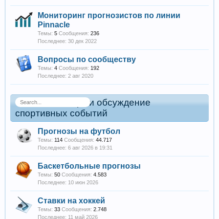
Мониторинг прогнозистов по линии
Pinnacle
Темы:
5
Сообщения:
236
30 дек 2022
Вопросы по сообществу
Темы:
4
Сообщения:
192
2 авг 2020
Ставки на спорт и обсуждение
спортивных событий
Прогнозы на футбол
Темы:
114
Сообщения:
44.717
6 авг 2026 в 19:31
Баскетбольные прогнозы
Темы:
50
Сообщения:
4.583
10 июн 2026
Ставки на хоккей
Темы:
33
Сообщения:
2.748
11 май 2026