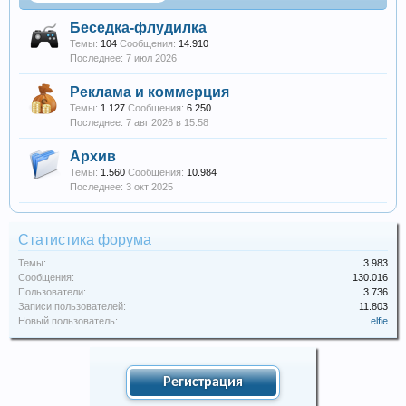
Беседка-флудилка
Темы:
104
Сообщения:
14.910
7 июл 2026
Реклама и коммерция
Темы:
1.127
Сообщения:
6.250
7 авг 2026 в 15:58
Архив
Темы:
1.560
Сообщения:
10.984
3 окт 2025
Статистика форума
Темы:
3.983
Сообщения:
130.016
Пользователи:
3.736
Записи пользователей:
11.803
Новый пользователь:
elfie
Регистрация