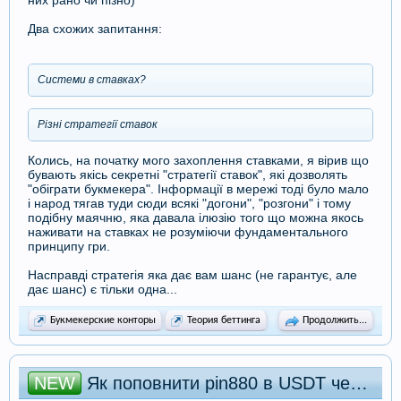
них рано чи пізно)
Два схожих запитання:
Системи в ставках?
Різні стратегії ставок
Колись, на початку мого захоплення ставками, я вірив що
бувають якісь секретні "стратегії ставок", які дозволять
"обіграти букмекера". Інформації в мережі тоді було мало
і народ тягав туди сюди всякі "догони", "розгони" і тому
подібну маячню, яка давала ілюзію того що можна якось
наживати на ставках не розуміючи фундаментального
принципу гри.
Насправді стратегія яка дає вам шанс (не гарантує, але
дає шанс) є тільки одна...
Букмекерские конторы
Теория беттинга
Продолжить...
NEW
Як поповнити pin880 в USDT через Binance?