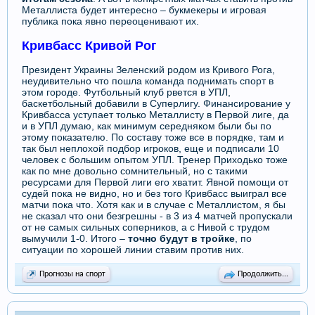
Металлиста будет интересно – букмекеры и игровая
публика пока явно переоценивают их.
Кривбасс Кривой Рог
Президент Украины Зеленский родом из Кривого Рога,
неудивительно что пошла команда поднимать спорт в
этом городе. Футбольный клуб рвется в УПЛ,
баскетбольный добавили в Суперлигу. Финансирование у
Кривбасса уступает только Металлисту в Первой лиге, да
и в УПЛ думаю, как минимум середняком были бы по
этому показателю. По составу тоже все в порядке, там и
так был неплохой подбор игроков, еще и подписали 10
человек с большим опытом УПЛ. Тренер Приходько тоже
как по мне довольно сомнительный, но с такими
ресурсами для Первой лиги его хватит. Явной помощи от
судей пока не видно, но и без того Кривбасс выиграл все
матчи пока что. Хотя как и в случае с Металлистом, я бы
не сказал что они безгрешны - в 3 из 4 матчей пропускали
от не самых сильных соперников, а с Нивой с трудом
вымучили 1-0. Итого –
точно будут в тройке
, по
ситуации по хорошей линии ставим против них.
Прогнозы на спорт
Продолжить...