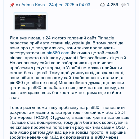
от
Admin Kava
:
24 фев 2025
в
04:03
4.259
1
Як я вже писав, з 24 лютого головний сайт Pinnacle
перестає приймати ставки від українців. В тому листі де
вони про це повідомляють, вони також пропонують
реєструватися на
pin880.com
Фактично це той самий
пінакл, просто на іншому домені і без особливих ліцензій.
На основному сайті вони забороняють грати через
проблеми з регулятором, в Україні не можна приймати
ставки без ліцензії. Тому щоб уникнути відповідальності,
вони нібито на основному сайті забороняють ставити, а
pin880 це ніби не вони) Моя особиста думка, що ризики
грати на pin880 не набагато вищі чим на основному, але
все-таки краше весь банкрол там не тримати, хто його
знає.
Тепер розглянемо іншу проблему на pin880 - поповнити
рахунок там можно тільки криптою - біткойном або USDT
(на мережі TRC20). Я думаю, в наш час крипта все більше
і більше стає поширеною, тому для багатьох користувачів
не складе проблеми поповнити рахунок тим самим USDT,
але якщо раптом для вас це не зовсім просто, я вирішив
зробити невеликий гайд
як поповнити pin880 через