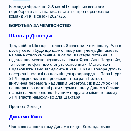
Команди зіграли по 2-3 матчі і я вирішив все-таки
перебороти лінь і написати статтю про перспективи
команд УПЛ в сезоні 2024/25.
БОРОТЬБА ЗА ЧЕМПІОНСТВО
Шахтар Донецьк
Традиційно Шахтар - головний фаворит чемпіонату. Але в
цьому сезоні буде ще важче, ніж у минулому. Динамо як
на мене стало сильніше, а от по Шахтарю питання. З
підсилення можна відзначити тільки Франьїча і Педріньйо,
та і вони не факт що стануть основними. Матвієнко і
Судаков вже явно засиділись в УПЛ. Сікан і Траоре досить
посередні постаті на позиції центрфорварда… Перші тури
УПЛ підкреслили ці проблеми - програш Поліссю,
вимучена перемога над Лівим Берегом. Як підсумок - чи
не вперше за останні роки я думаю, що у Динамо більше
шансів на чемпіонство. Ну нижче другого місця в такому
УПЛ впасти неможливо для Шахтаря.
Прогноз: 2 місце
Динамо Київ
Частково зачепив тему Динамо вище. Команда дуже