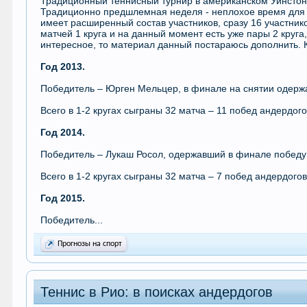
Традиционный теннисный турнир в американском Уинстон
Традиционно предшлемная неделя - неплохое время для ло
имеет расширенный состав участников, сразу 16 участников
матчей 1 круга и на данный момент есть уже пары 2 круга,
интересное, то материал данный постараюсь дополнить. К
Год 2013.
Победитель – Юрген Мельцер, в финале на снятии одер
Всего в 1-2 кругах сыграны 32 матча – 11 побед андердог
Год 2014.
Победитель – Лукаш Росол, одержавший в финале победу
Всего в 1-2 кругах сыграны 32 матча – 7 побед андердогов
Год 2015.
Победитель...
Прогнозы на спорт
Теннис в Рио: в поисках андердогов