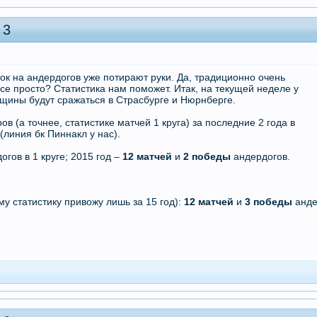
 3
к на андердогов уже потирают руки. Да, традиционно очень
се просто? Статистика нам поможет. Итак, на текущей неделе у
нщины будут сражаться в Страсбурге и Нюрнберге.
в (а точнее, статистике матчей 1 круга) за последние 2 года в
(линия бк Пиннакл у нас).
гов в 1 круге; 2015 год –
12 матчей
и
2 победы
андердогов.
му статистику привожу лишь за 15 год):
12 матчей
и
3 победы
анде