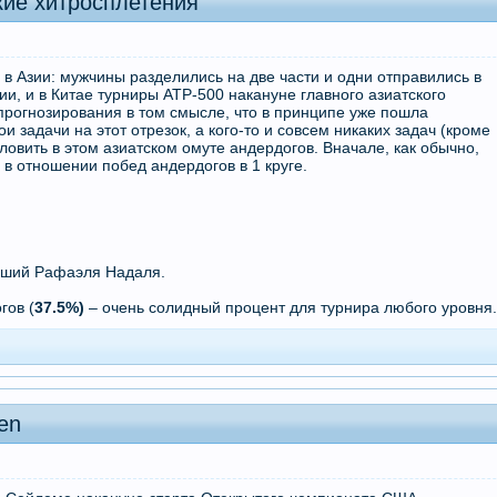
кие хитросплетения
в Азии: мужчины разделились на две части и одни отправились в
ии, и в Китае турниры АТР-500 накануне главного азиатского
прогнозирования в том смысле, что в принципе уже пошла
и задачи на этот отрезок, а кого-то и совсем никаких задач (кроме
ловить в этом азиатском омуте андердогов. Вначале, как обычно,
 в отношении побед андердогов в 1 круге.
евший Рафаэля Надаля.
гов (
37.5%)
– очень солидный процент для турнира любого уровня
en