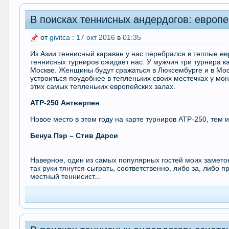
В поисках теннисных андердогов: европ
от
givitca
:
17 окт 2016
в
01:35
Из Азии теннисный караван у нас перебрался в теплые ев
теннисных турниров ожидает нас. У мужчин три турнира к
Москве. Женщины будут сражаться в Люксембурге и в Мос
устроиться поудобнее в тепленьких своих местечках у мо
этих самых тепленьких европейских залах.
АТР-250 Антверпен
Новое место в этом году на карте турниров АТР-250, тем 
Бенуа Пэр – Стив Дарси
Наверное, один из самых популярных гостей моих замето
так руки тянутся сыграть, соответственно, либо за, либо 
местный теннисист...