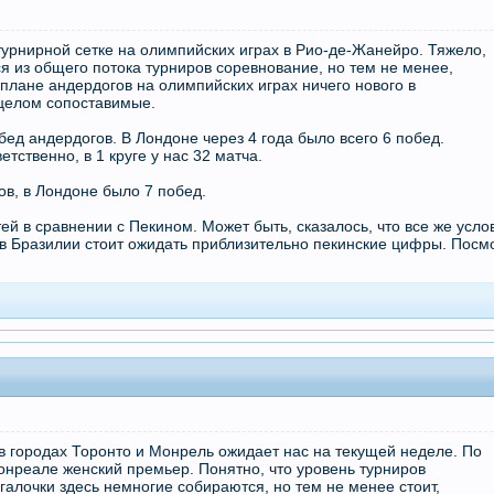
турнирной сетке на олимпийских играх в Рио-де-Жанейро. Тяжело,
я из общего потока турниров соревнование, но тем не менее,
 плане андердогов на олимпийских играх ничего нового в
целом сопоставимые.
обед андердогов. В Лондоне через 4 года было всего 6 побед.
тственно, в 1 круге у нас 32 матча.
ов, в Лондоне было 7 побед.
й в сравнении с Пекином. Может быть, сказалось, что все же усло
 в Бразилии стоит ожидать приблизительно пекинские цифры. Посм
 городах Торонто и Монрель ожидает нас на текущей неделе. По
онреале женский премьер. Понятно, что уровень турниров
я галочки здесь немногие собираются, но тем не менее стоит,