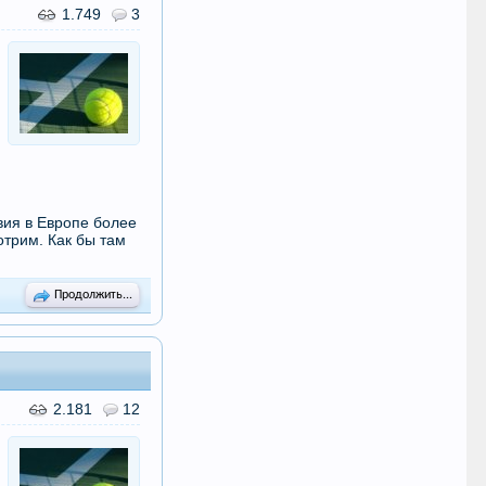
1.749
3
вия в Европе более
отрим. Как бы там
Продолжить...
2.181
12