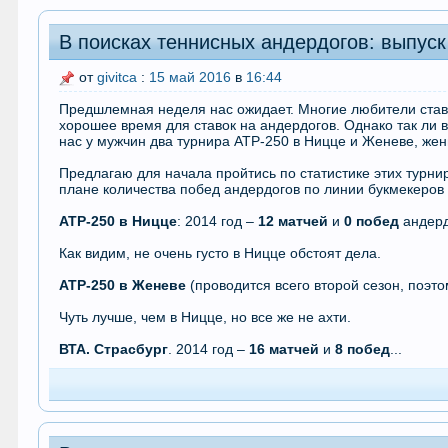
В поисках теннисных андердогов: выпуск
от
givitca
:
15 май 2016
в
16:44
Предшлемная неделя нас ожидает. Многие любители ставо
хорошее время для ставок на андердогов. Однако так ли в
нас у мужчин два турнира АТР-250 в Ницце и Женеве, же
Предлагаю для начала пройтись по статистике этих турниро
плане количества побед андердогов по линии букмекеров 
АТР-250 в Ницце
: 2014 год –
12 матчей
и
0 побед
андердо
Как видим, не очень густо в Ницце обстоят дела.
АТР-250 в Женеве
(проводится всего второй сезон, поэто
Чуть лучше, чем в Ницце, но все же не ахти.
ВТА. Страсбург
. 2014 год –
16 матчей
и
8 побед
...