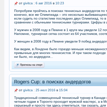
от
givitca
:
6 авг 2016
в
10:23
Попробуем пройтись в поисках теннисных андердогов по 
конечно, все же Олимпиада – это несколько выбивающеес
если судить по статистике последних двух Олимпиад, то в
сравнении с обычными теннисными турнирами. Цифры в 
У мужчин в 2008 году в Пекине в 1 круге мы увидели 12 п
Напомню, турнирная сетка состоит из 64 участников, соотве
У женщин в 2008 году в Пекине увидели 9 побед андердог
Как видим, в Лондоне было гораздо меньше неожиданносте
привычные для многих теннисистов. И при таком подходе
ни было, но андердоги...
Прогнозы на спорт
Rogers Cup: в поисках андердогов
от
givitca
:
25 июл 2016
в
15:04
Традиционный совмещенный теннисный турнир в Канаде в
четным годам в Торонто проходит мужской мастерс, а в М
серьезный и просто так здесь отметиться, так сказать, дл