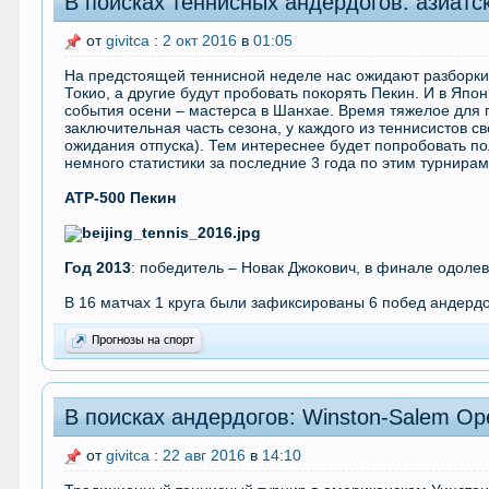
В поисках теннисных андердогов: азиатс
от
givitca
:
2 окт 2016
в
01:05
На предстоящей теннисной неделе нас ожидают разборки 
Токио, а другие будут пробовать покорять Пекин. И в Япон
события осени – мастерса в Шанхае. Время тяжелое для 
заключительная часть сезона, у каждого из теннисистов сво
ожидания отпуска). Тем интереснее будет попробовать по
немного статистики за последние 3 года по этим турнирам
АТР-500 Пекин
Год 2013
: победитель – Новак Джокович, в финале одол
В 16 матчах 1 круга были зафиксированы 6 побед андердо
Прогнозы на спорт
В поисках андердогов: Winston-Salem Op
от
givitca
:
22 авг 2016
в
14:10