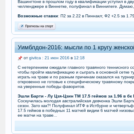
Вашингтоне в прошлом году в квалификации уступил в дву
челленджере в Виннетке, полуфинал в Виннипеге. Думаю, 
Возможные ставки
: П2 за 2.22 в Пиннакл; Ф2 +2.5 за 1.7
Прогнозы на спорт
Уимблдон-2016: мысли по 1 кругу женск
от
givitca
:
21 июн 2016
в
12:18
С нетерпением ожидали главного травяного теннисного со
чтобы пройти квалификацию и сыграть в основной сетке ту
играть на траве и по разным причинам оказался на турнир
откровенно не готовые к специфическому травяному покр
на уверенные победы фаворитов.
Эшли Барти - Лу Цзя-Цзин ТМ 17.5 геймов за 1.96 в б
Соскучилась молодая австралийская девчонка Эшли Барти
сезон. Зато как?! Полуфинал ИТФ в Истбурне и четвертьфин
17.5 геймов в победных 11 матчей видим 6 матчей низовы
ее матчи на траве...