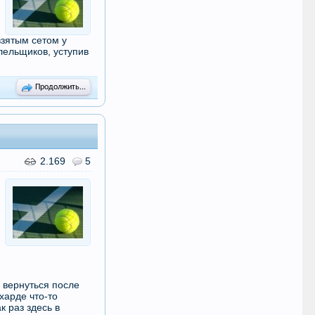
взятым сетом у
лельщиков, уступив
Продолжить...
2.169
5
е вернуться после
харде что-то
к раз здесь в