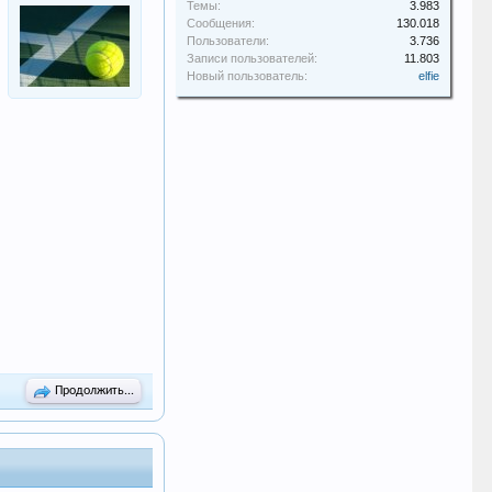
Темы:
3.983
Сообщения:
130.018
Пользователи:
3.736
Записи пользователей:
11.803
Новый пользователь:
elfie
Продолжить...