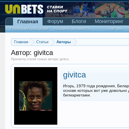
Форум
Блоги
Мониторинг
Главная
Последние сообщения
Недавняя активность
Авторы
Главная
Статьи
Авторы
Автор: givitca
Просмотр статей только автора: givitca.
givitca
Игорь, 1979 года рождения, Белар
основе которых вот уже довольно
бигмаркетами.