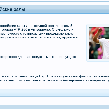
ейские залы
ропейские залы и на текущей неделе сразу 5
атегории АТР-250 в Антверпене, Стокгольме и
кве. Вместе с теннисистами предлагаю также
ниторов и половить вместе со мной андердогов в
интереснее для нас, ожидать можно чего угодно.
к – нестабильный Бенуа Пэр. Прям как увижу его фаворитом в лини
против него. Тут у нас зал в бельгийском Антверпене и в соперниках