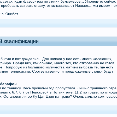
х сетах, идти фаворитом по линии букмекеров… Японец-то сейчас в
пробовать сыграть ставку, отталкиваясь от Нишиока, мы имеем по
9 в Юнибет.
ой квалификации
бытия и вот дождались. Для начала у нас есть много желающих,
рнира. Среди них, как обычно, много тех, кто откровенно не готов
е. Попробую из большого количества матчей выбрать те, где есть
ытию теннисистки. Соответственно, и предложенные ставки будут
к Марафон
 по теннису. Весь прошлый год пропустила. Лишь с травяного отре
ал с 6:7, 6:7 от Плисковой в Ноттингеме. 11:2 по траве, по отнош
х. Остановит ли ее Лу Цзя-Цзин на траве? Очень сильно сомневаюс