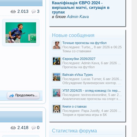
Кваліфікація ЄВРО 2024 -
вирішальні матчі, ситуація в
2.013
3
групах
в блоге
Admin Kava
Новые сообщения
Точные прогнозы на футбол
Последнее: Turbo_,
8 авг 2026 в 06:25
Темы со ставками
Єврокубки 2026/2027
Последнее: Admin Kava,
6 авг 2026 в 19:31
Прогнозы на футбол
Bahrain eVisa Types
Последнее: Lucas Turner,
6 авг 2026 в 13:16
Обсуждение букмекерских контор. Отзывы о БК.
.
УПЛ 2024/25 - огляд команд і їх перспективи
Последнее: textreceiveonline,
5 авг 2026 в 20:54
Продолжить...
Аналитические прогнозы на спорт команды Uabets
Книги о ставках
Последнее: Papa Justify,
4 авг 2026 в 00:12
Теория и практика игры в БК
2.418
0
Статистика форума