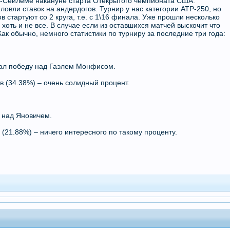
-Сейлеме накануне старта Отекрытого чемпионата США.
вли ставок на андердогов. Турнир у нас категории АТР-250, но
 стартуют со 2 круга, т.е. с 1\16 финала. Уже прошли несколько
 хоть и не все. В случае если из оставшихся матчей выскочит что
ак обычно, немного статистики по турниру за последние три года:
жал победу над Гаэлем Монфисом.
ов (34.38%) – очень солидный процент.
 над Яновичем.
 (21.88%) – ничего интересного по такому проценту.