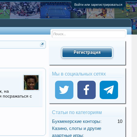
Войти или зарегистрироваться
Регистрация
Мы в социальных сетях
к, на
и посражаться с
Статьи по категориям
Букмекерские конторы
:
10
Казино, слоты и другие
азартные игры
: