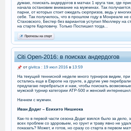
думаю, поискать андердогов в матчах 1 круга там, где п
начала остановим внимание на мужчинах. Так получается
парни, от которых стоит ожидать сюрпризов, ведь у многи
себе. Так получилось, что в прошлом году в Монреале не
Стаховского, Бестер без вариантов уступил Мюллеру на с
на старте Карловичу. Только Поспишил тогда...
Прогнозы на спорт
Citi Open-2016: в поисках андердогов
от
givitca
:
19 июл 2016
в
13:59
На текущей теннисной неделе много турниров видим, при
остались еще в Европе на грунте, а другие уже перебралис
предлагаю перебраться и нам, чтобы поискать возможные
мужской турнир категории АТР-500 и женский интернешнл
Начнем с мужчин.
Иван Додиг – Есихито Нишиока
Как-то в первой части сезона Додиг взялся было за дело, 
всех проблем со здоровьем, но грунт и траву явно не уда
показать? Может, и готов, но сразу со старта в первом ма