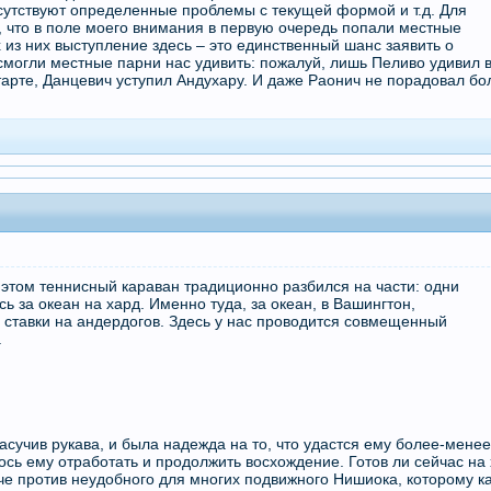
рисутствуют определенные проблемы с текущей формой и т.д. Для
, что в поле моего внимания в первую очередь попали местные
х из них выступление здесь – это единственный шанс заявить о
 смогли местные парни нас удивить: пожалуй, лишь Пеливо удивил 
тарте, Данцевич уступил Андухару. И даже Раонич не порадовал бо
 этом теннисный караван традиционно разбился на части: одни
ь за океан на хард. Именно туда, за океан, в Вашингтон,
 ставки на андердогов. Здесь у нас проводится совмещенный
.
засучив рукава, и была надежда на то, что удастся ему более-мене
лось ему отработать и продолжить восхождение. Готов ли сейчас на 
тче против неудобного для многих подвижного Нишиока, которому ка