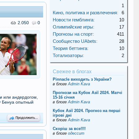
1
Кино, политика и развлечения
:
6
Новости гемблинга
:
10
2.050
0
Олимпийские игры
:
17
Прогнозы на спорт
:
411
Сообщество UAbets
:
28
Теория беттинга
:
10
Тотализаторы
:
2
Свежее в блогах
Pinnacle виходить з України?
в блоге
Admin Kava
Прогнози на Кубок Азії 2024. Матчі
и или андердогом,
15-16 січня
в блоге
Admin Kava
 у Бенуа опытный
Кубок Азії 2024. Прогноз на перші
ігрові дні
Продолжить...
в блоге
Admin Kava
Скорiш за все!!!!
в блоге
одессит