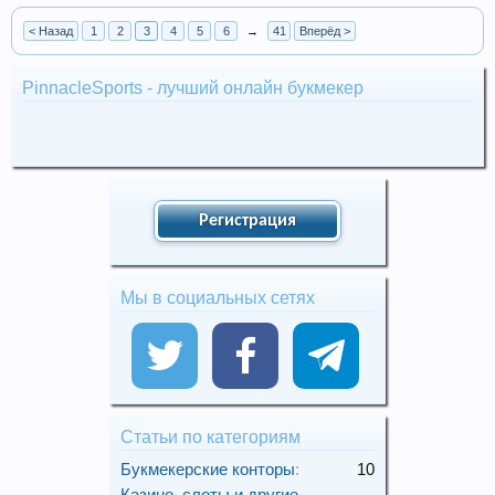
< Назад
1
2
3
4
5
6
→
41
Вперёд >
PinnacleSports - лучший онлайн букмекер
Регистрация
Мы в социальных сетях
Статьи по категориям
Букмекерские конторы
:
10
Казино, слоты и другие