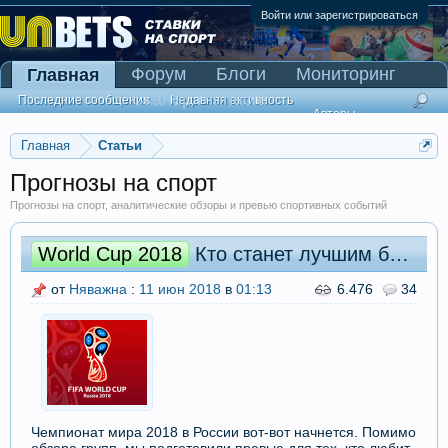
Войти или зарегистрироваться
Форум
Блоги
Мониторинг
Главная
Сканер Pinnacle
Последние сообщения
Недавняя активность
Авторы
Главная
Статьи
Прогнозы на спорт
Прогнозы на спорт, аналитические обзоры и превью спортивных событий
World Cup 2018
Кто станет лучшим бомбардиром?
от
Няважна
:
11 июн 2018
в
01:13
6.476
34
Чемпионат мира 2018 в России вот-вот начнется. Помимо