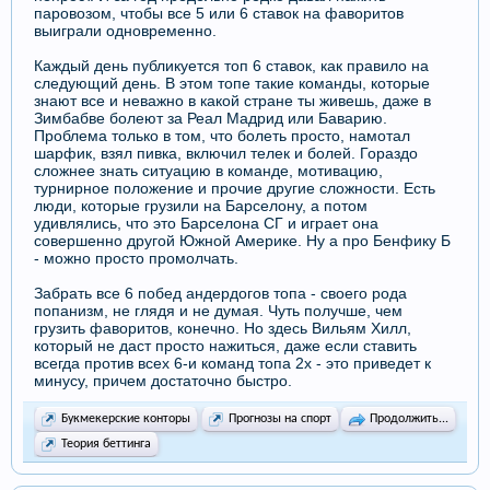
паровозом, чтобы все 5 или 6 ставок на фаворитов
выиграли одновременно.
Каждый день публикуется топ 6 ставок, как правило на
следующий день. В этом топе такие команды, которые
знают все и неважно в какой стране ты живешь, даже в
Зимбабве болеют за Реал Мадрид или Баварию.
Проблема только в том, что болеть просто, намотал
шарфик, взял пивка, включил телек и болей. Гораздо
сложнее знать ситуацию в команде, мотивацию,
турнирное положение и прочие другие сложности. Есть
люди, которые грузили на Барселону, а потом
удивлялись, что это Барселона СГ и играет она
совершенно другой Южной Америке. Ну а про Бенфику Б
- можно просто промолчать.
Забрать все 6 побед андердогов топа - своего рода
попанизм, не глядя и не думая. Чуть получше, чем
грузить фаворитов, конечно. Но здесь Вильям Хилл,
который не даст просто нажиться, даже если ставить
всегда против всех 6-и команд топа 2х - это приведет к
минусу, причем достаточно быстро.
Букмекерские конторы
Прогнозы на спорт
Продолжить...
Теория беттинга