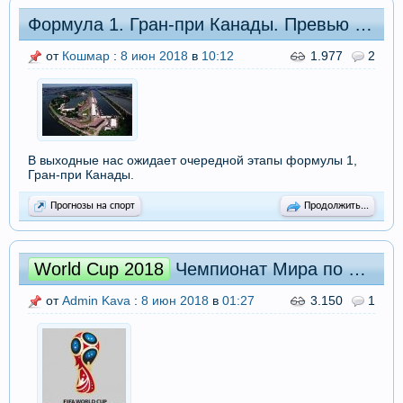
Формула 1. Гран-при Канады. Превью и прогнозы на этап.
от
Кошмар
:
8 июн 2018
в
10:12
1.977
2
В выходные нас ожидает очередной этапы формулы 1,
Гран-при Канады.
Прогнозы на спорт
Продолжить...
World Cup 2018
Чемпионат Мира по футболу 2018. Группа D: превью и прогнозы
от
Admin Kava
:
8 июн 2018
в
01:27
3.150
1