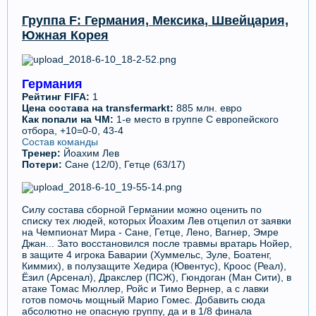
Группа F: Германия, Мексика, Швейцария,
Южная Корея
Германия
Рейтинг FIFA:
1
Цена состава на transfermarkt:
885 млн. евро
Как попали на ЧМ:
1-е место в группе C европейского
отбора, +10=0-0, 43-4
Состав команды
Тренер:
Йоахим Лев
Потери
:
Сане (12/0), Гетце (63/17)
Силу состава сборной Германии можно оценить по
списку тех людей, которых Йоахим Лев отцепил от заявки
на Чемпионат Мира - Сане, Гетце, Лено, Вагнер, Эмре
Джан... Зато восстановился после травмы вратарь Нойер,
в защите 4 игрока Баварии (Хуммельс, Зуле, Боатенг,
Киммих), в полузащите Хедира (Ювентус), Кроос (Реал),
Ёзил (Арсенал), Дракслер (ПСЖ), Гюндоган (Ман Сити), в
атаке Томас Мюллер, Ройс и Тимо Вернер, а с лавки
готов помочь мощный Марио Гомес. Добавить сюда
абсолютно не опасную группу, да и в 1/8 финала