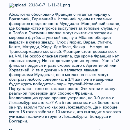
Абсолютно обосновано Франция считается наряду с
Бразилией, Германией и Испанией одним из главных
фаворитов предстоящего Мундиаля. Мощнейший состав,
где большинство игроков выступает за топовые клубы, ну
а Погба и Гризманн вполне могут считаться звездами
мирового футбола уже сейчас, ну а Мбаппе обещает
вырасти в супер звезду. Плюс Ллорис, Варан, Умтити,
Канте, Матуиди, Жиру, Дембеле, Фекир... Не зря на
Трансфермаркте состав сб. Франции стоит дороже всех
на ЧМ. Не особо опасная группа, где кроме Франции нет
топовых команд. Но вот дальше уже интересно. Уже в 1/8
финала придется играть скорее всего с Аргентиной или
Хорватией. И те и другие не являются явными
фаворитами Мундиаля, но в матчах на вылет могут
обыграть любого соперника, в 1/4 же почти наверняка
будет ждать победитель пары Уругвай-Испания/
Португалия - тоже не так все просто. Эти матчи и станут
реальной проверкой для сборной Франции.
Квалификацию вроде прошли уверенно, но 0-0 дома с
Люксембургом это как? А в 5 гостевых матчах более гола
за игру забили только как раз Люксембургу. Да и вообще
всего 18 голов забили в 10 матчах, что выглядит маловато
учитывая наличие в группе Люксембурга, Беларуси и
Болгарии.