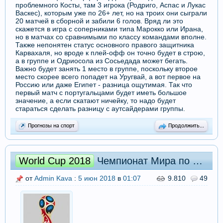
проблемного Косты, там 3 игрока (Родриго, Аспас и Лукас
Васкес), которым уже по 26+ лет, но на троих они сыграли
20 матчей в сборной и забили 6 голов. Вряд ли это
скажется в игра с соперниками типа Марокко или Ирана,
но в матчах со сравнимыми по классу командами вполне.
Также непонятен статус основного правого защитника
Карвахаля, но вроде к плей-офф он точно будет в строю,
а в группе и Одриосола из Сосьедада может бегать.
Важно будет занять 1 место в группе, поскольку второе
место скорее всего попадет на Уругвай, а вот первое на
Россию или даже Египет - разница ощутимая. Так что
первый матч с португальцами будет иметь большое
значение, а если скатают ничейку, то надо будет
стараться сделать разницу с аутсайдерами группы.
Прогнозы на спорт
Продолжить...
World Cup 2018
Чемпионат Мира по футболу 2018. Группа А: превью и прогнозы
от
Admin Kava
:
5 июн 2018
в
01:07
9.810
49