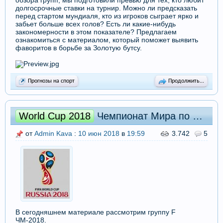
обзора групп, мы подготовили превью для тех, кто любит
долгосрочные ставки на турнир. Можно ли предсказать
перед стартом мундиаля, кто из игроков сыграет ярко и
забьет больше всех голов? Есть ли какие-нибудь
закономерности в этом показателе? Предлагаем
ознакомиться с материалом, который поможет выявить
фаворитов в борьбе за Золотую бутсу.
Прогнозы на спорт
Продолжить...
World Cup 2018
Чемпионат Мира по футболу 2018. Группа F: превью и прогнозы
от
Admin Kava
:
10 июн 2018
в
19:59
3.742
5
В сегодняшнем материале рассмотрим группу F
ЧМ-2018.