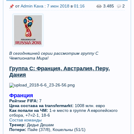
от
Admin Kava
:
7 июн 2018
в
01:16
3.485
2
В сегодняшней серии рассмотрим группу С
Чемпионата Мира!
Группа C: Франция, Австралия, Перу,
Дания
Франция
Рейтинг FIFA:
7
Цена состава на transfermarkt:
1008 млн. евро
Как попали на ЧМ:
1-е место в группе A европейского
отбора, +7=2-1, 18-6
Состав команды
Тренер:
Дидье Дешам
Потери
:
Пайе (37/8), Кошельны (51/1)