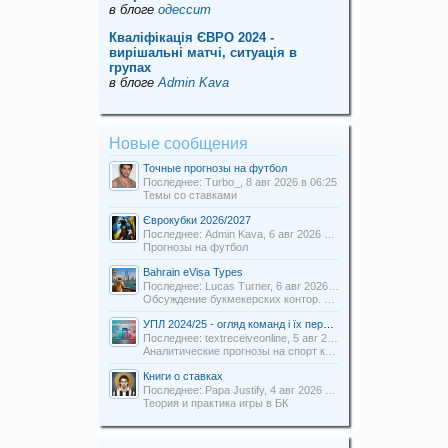
в блоге
одессит
Кваліфікація ЄВРО 2024 -
вирішальні матчі, ситуація в
групах
в блоге
Admin Kava
Новые сообщения
Точные прогнозы на футбол
Последнее: Turbo_,
8 авг 2026 в 06:25
Темы со ставками
Єврокубки 2026/2027
Последнее: Admin Kava,
6 авг 2026 в 19:31
Прогнозы на футбол
Bahrain eVisa Types
Последнее: Lucas Turner,
6 авг 2026 в 13:16
Обсуждение букмекерских контор. Отзывы о БК.
УПЛ 2024/25 - огляд команд і їх перспективи
Последнее: textreceiveonline,
5 авг 2026 в 20:54
Аналитические прогнозы на спорт команды Uabets
Книги о ставках
Последнее: Papa Justify,
4 авг 2026 в 00:12
Теория и практика игры в БК