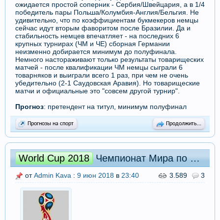
ожидается простой соперник - Сербия/Швейцария, а в 1/4
победитель пары Польша/Колумбия-Англия/Бельгия. Не
удивительно, что по коэффициентам букмекеров немцы
сейчас идут вторым фаворитом после Бразилии. Да и
стабильность немцев впечатляет - на последних 6
крупных турнирах (ЧМ и ЧЕ) сборная Германии
неизменно добирается минимум до полуфинала.
Немного настораживают только результаты товарищеских
матчей - после квалификации ЧМ немцы сыграли 6
товарняков и выиграли всего 1 раз, при чем не очень
убедительно (2-1 Саудовская Аравия). Но товарищеские
матчи и официальные это "совсем другой турнир".
Прогноз
: претендент на титул, минимум полуфинал
Прогнозы на спорт
Продолжить...
World Cup 2018
Чемпионат Мира по футболу 2018. Группа E: превью и прогнозы
от
Admin Kava
:
9 июн 2018
в
23:40
3.589
3