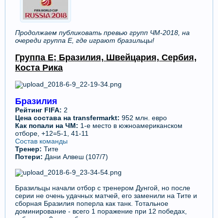
Продолжаем публиковать превью групп ЧМ-2018, на
очереди группа E, где играют бразильцы!
Группа E; Бразилия, Швейцария, Сербия,
Коста Рика
Бразилия
Рейтинг FIFA:
2
Цена состава на transfermarkt:
952 млн. евро
Как попали на ЧМ:
1-е место в южноамериканском
отборе, +12=5-1, 41-11
Состав команды
Тренер:
Тите
Потери
:
Дани Алвеш (107/7)
Бразильцы начали отбор с тренером Дунгой, но после
серии не очень удачных матчей, его заменили на Тите и
сборная Бразилия поперла как танк. Тотальное
доминирование - всего 1 поражение при 12 победах,