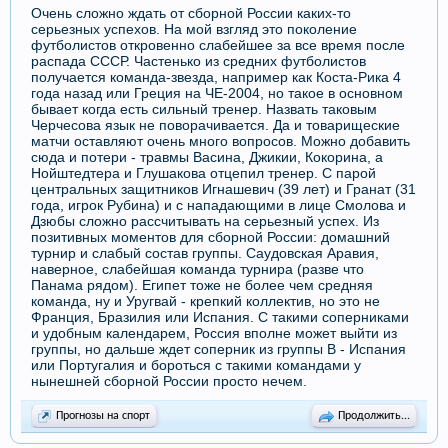
Очень сложно ждать от сборной России каких-то
серьезных успехов. На мой взгляд это поколение
футболистов откровенно слабейшее за все время после
распада СССР. Частенько из средних футболистов
получается команда-звезда, например как Коста-Рика 4
года назад или Греция на ЧЕ-2004, но такое в основном
бывает когда есть сильный тренер. Назвать таковым
Черчесова язык не поворачивается. Да и товарищеские
матчи оставляют очень много вопросов. Можно добавить
сюда и потери - травмы Васина, Джикии, Кокорина, а
Нойштедтера и Глушакова отцепил тренер. С парой
центральных защитников Игнашевич (39 лет) и Гранат (31
года, игрок Рубина) и с нападающими в лице Смолова и
Дзюбы сложно рассчитывать на серьезный успех. Из
позитивных моментов для сборной России: домашний
турнир и слабый состав группы. Саудовская Аравия,
наверное, слабейшая команда турнира (разве что
Панама рядом). Египет тоже не более чем средняя
команда, ну и Уругвай - крепкий коллектив, но это не
Франция, Бразилия или Испания. С такими соперниками
и удобным календарем, Россия вполне может выйти из
группы, но дальше ждет соперник из группы B - Испания
или Португалия и бороться с такими командами у
нынешней сборной России просто нечем.
Прогнозы на спорт
Продолжить...