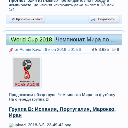
Прогноз
: один из главных претендентов на победу в
чемпионате, но нельзя исключать даже вылет в 1/8 или
1/4
Прогнозы на спорт
Продолжить...
World Cup 2018
Чемпионат Мира по футболу 2018. Группа B: превью и прогнозы
от
Admin Kava
:
6 июн 2018
в
01:56
3.625
8
Продолжаем обзор групп Чемпионата Мира по футболу.
На очереди группа B!
Группа B: Испания, Португалия, Марокко,
Иран