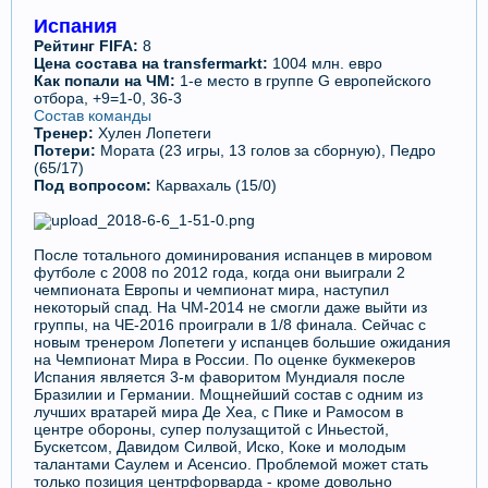
Испания
Рейтинг FIFA:
8
Цена состава на transfermarkt:
1004 млн. евро
Как попали на ЧМ:
1-е место в группе G европейского
отбора, +9=1-0, 36-3
Состав команды
Тренер:
Хулен Лопетеги
Потери:
Мората (23 игры, 13 голов за сборную), Педро
(65/17)
Под вопросом:
Карвахаль (15/0)
После тотального доминирования испанцев в мировом
футболе с 2008 по 2012 года, когда они выиграли 2
чемпионата Европы и чемпионат мира, наступил
некоторый спад. На ЧМ-2014 не смогли даже выйти из
группы, на ЧЕ-2016 проиграли в 1/8 финала. Сейчас с
новым тренером Лопетеги у испанцев большие ожидания
на Чемпионат Мира в России. По оценке букмекеров
Испания является 3-м фаворитом Мундиаля после
Бразилии и Германии. Мощнейший состав с одним из
лучших вратарей мира Де Хеа, с Пике и Рамосом в
центре обороны, супер полузащитой с Иньестой,
Бускетсом, Давидом Силвой, Иско, Коке и молодым
талантами Саулем и Асенсио. Проблемой может стать
только позиция центрфорварда - кроме довольно