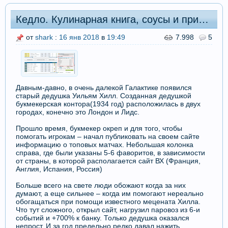
Кедло. Кулинарная книга, соусы и приправы
от
shark
:
16 янв 2018
в
19:49
7.998
5
Давным-давно, в очень далекой Галактике появился
старый дедушка Уильям Хилл. Созданная дедушкой
букмекерская контора(1934 год) расположилась в двух
городах, конечно это Лондон и Лидс.
Прошло время, букмекер окреп и для того, чтобы
помогать игрокам – начал публиковать на своем сайте
информацию о топовых матчах. Небольшая колонка
справа, где были указаны 5-6 фаворитов, в зависимости
от страны, в которой располагается сайт ВХ (Франция,
Англия, Испания, Россия)
Больше всего на свете люди обожают когда за них
думают, а еще сильнее – когда им помогают нереально
обогащаться при помощи известного мецената Хилла.
Что тут сложного, открыл сайт, нагрузил паровоз из 6-и
событий и +700% к банку. Только дедушка оказался
непрост. И за год предельно редко давал нажить