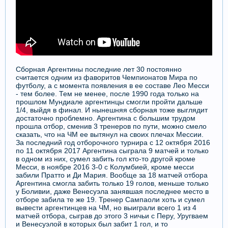
Сборная Аргентины последние лет 30 постоянно
считается одним из фаворитов Чемпионатов Мира по
футболу, а с момента появления в ее составе Лео Месси
- тем более. Тем не менее, после 1990 года только на
прошлом Мундиале аргентинцы смогли пройти дальше
1/4, выйдя в финал. И нынешняя сборная тоже выглядит
достаточно проблемно. Аргентина с большим трудом
прошла отбор, сменив 3 тренеров по пути, можно смело
сказать, что на ЧМ ее вытянул на своих плечах Мессии.
За последний год отборочного турнира с 12 октября 2016
по 11 октября 2017 Аргентина сыграла 9 матчей и только
в одном из них, сумел забить гол кто-то другой кроме
Месси, в ноябре 2016 3-0 с Колумбией, кроме месси
забили Пратто и Ди Мария. Вообще за 18 матчей отбора
Аргентина смогла забить только 19 голов, меньше только
у Боливии, даже Венесуэла занявшая последнее место в
отборе забила те же 19. Тренер Сампаоли хоть и сумел
вывести аргентинцев на ЧМ, но выиграли всего 1 из 4
матчей отбора, сыграв до этого 3 ничьи с Перу, Уругваем
и Венесуэлой в которых был забит 1 гол, и то