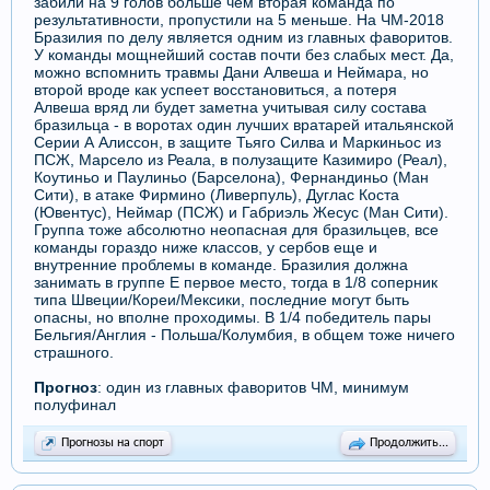
забили на 9 голов больше чем вторая команда по
результативности, пропустили на 5 меньше. На ЧМ-2018
Бразилия по делу является одним из главных фаворитов.
У команды мощнейший состав почти без слабых мест. Да,
можно вспомнить травмы Дани Алвеша и Неймара, но
второй вроде как успеет восстановиться, а потеря
Алвеша вряд ли будет заметна учитывая силу состава
бразильца - в воротах один лучших вратарей итальянской
Серии А Алиссон, в защите Тьяго Силва и Маркиньос из
ПСЖ, Марсело из Реала, в полузащите Казимиро (Реал),
Коутиньо и Паулиньо (Барселона), Фернандиньо (Ман
Сити), в атаке Фирмино (Ливерпуль), Дуглас Коста
(Ювентус), Неймар (ПСЖ) и Габриэль Жесус (Ман Сити).
Группа тоже абсолютно неопасная для бразильцев, все
команды гораздо ниже классов, у сербов еще и
внутренние проблемы в команде. Бразилия должна
занимать в группе Е первое место, тогда в 1/8 соперник
типа Швеции/Кореи/Мексики, последние могут быть
опасны, но вполне проходимы. В 1/4 победитель пары
Бельгия/Англия - Польша/Колумбия, в общем тоже ничего
страшного.
Прогноз
: один из главных фаворитов ЧМ, минимум
полуфинал
Прогнозы на спорт
Продолжить...