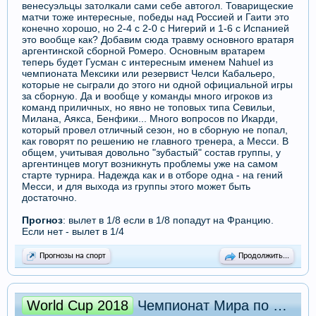
венесуэльцы затолкали сами себе автогол. Товарищеские
матчи тоже интересные, победы над Россией и Гаити это
конечно хорошо, но 2-4 с 2-0 с Нигерий и 1-6 с Испанией
это вообще как? Добавим сюда травму основного вратаря
аргентинской сборной Ромеро. Основным вратарем
теперь будет Гусман с интересным именем Nahuel из
чемпионата Мексики или резервист Челси Кабальеро,
которые не сыграли до этого ни одной официальной игры
за сборную. Да и вообще у команды много игроков из
команд приличных, но явно не топовых типа Севильи,
Милана, Аякса, Бенфики... Много вопросов по Икарди,
который провел отличный сезон, но в сборную не попал,
как говорят по решению не главного тренера, а Месси. В
общем, учитывая довольно "зубастый" состав группы, у
аргентинцев могут возникнуть проблемы уже на самом
старте турнира. Надежда как и в отборе одна - на гений
Месси, и для выхода из группы этого может быть
достаточно.
Прогноз
: вылет в 1/8 если в 1/8 попадут на Францию.
Если нет - вылет в 1/4
Прогнозы на спорт
Продолжить...
World Cup 2018
Чемпионат Мира по футболу 2018. Группа C: превью и прогнозы