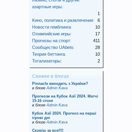
азартные игры
:
1
Кино, политика и развлечения
:
6
Новости гемблинга
:
10
Олимпийские игры
:
17
Прогнозы на спорт
:
411
Сообщество UAbets
:
28
Теория беттинга
:
10
Тотализаторы
:
2
Свежее в блогах
Pinnacle виходить з України?
в блоге
Admin Kava
Прогнози на Кубок Азії 2024. Матчі
15-16 січня
в блоге
Admin Kava
Кубок Азії 2024. Прогноз на перші
ігрові дні
в блоге
Admin Kava
Скорiш за все!!!!