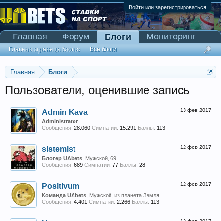
Войти или зарегистрироваться
Главная
Форум
Мониторинг
Блоги
Сканер Pinnacle
Главная страница блогов
Все блоги
Главная
Блоги
Пользователи, оценившие запись
13 фев 2017
Admin Kava
Administrator
Сообщения:
28.060
Симпатии:
15.291
Баллы:
113
12 фев 2017
sistemist
Блогер UAbets
, Мужской, 69
Сообщения:
689
Симпатии:
77
Баллы:
28
12 фев 2017
Positivum
Команда UAbets
, Мужской,
из
планета Земля
Сообщения:
4.401
Симпатии:
2.266
Баллы:
113