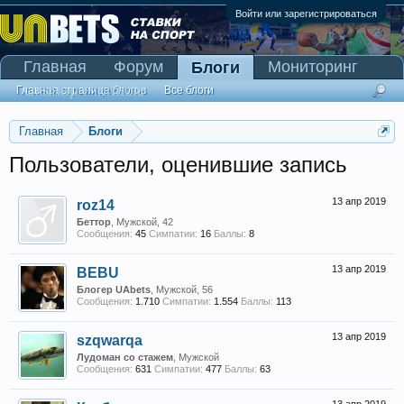
Войти или зарегистрироваться
Главная
Форум
Мониторинг
Блоги
Сканер Pinnacle
Главная страница блогов
Все блоги
Главная
Блоги
Пользователи, оценившие запись
13 апр 2019
roz14
Беттор
, Мужской, 42
Сообщения:
45
Симпатии:
16
Баллы:
8
13 апр 2019
BEBU
Блогер UAbets
, Мужской, 56
Сообщения:
1.710
Симпатии:
1.554
Баллы:
113
13 апр 2019
szqwarqa
Лудоман со стажем
, Мужской
Сообщения:
631
Симпатии:
477
Баллы:
63