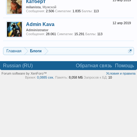
13 апр 2019
Катберт
milanista
, Мужской
Сообщения:
2.506
Симпатии:
1.835
Баллы:
113
12 апр 2019
Admin Kava
Administrator
Сообщения:
28.061
Симпатии:
15.291
Баллы:
113
Главная
Блоги
Russian (RU)
Обратная связь
Помощь
Forum software by XenForo™
Условия и правила
Время:
0,0885 сек.
Память:
8,058 МБ
Запросов к БД:
10