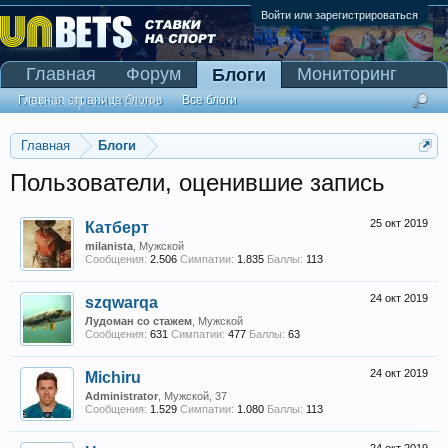
Войти или зарегистрироваться
Главная
Форум
Мониторинг
Блоги
Сканер Pinnacle
Главная страница блогов
Все блоги
Главная
Блоги
Пользователи, оценившие запись
25 окт 2019
Катберт
milanista
, Мужской
Сообщения:
2.506
Симпатии:
1.835
Баллы:
113
24 окт 2019
szqwarqa
Лудоман со стажем
, Мужской
Сообщения:
631
Симпатии:
477
Баллы:
63
24 окт 2019
Michiru
Administrator
, Мужской, 37
Сообщения:
1.529
Симпатии:
1.080
Баллы:
113