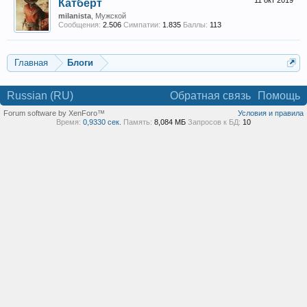
11 окт 2019
Катберт
milanista
, Мужской
Сообщения:
2.506
Симпатии:
1.835
Баллы:
113
Главная
Блоги
Russian (RU)
Обратная связь
Помощь
Forum software by XenForo™
Условия и правила
Время:
0,9330 сек.
Память:
8,084 МБ
Запросов к БД:
10