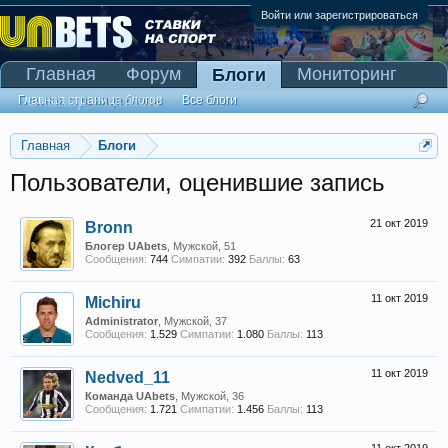
Войти или зарегистрироваться
Главная
Форум
Мониторинг
Блоги
Сканер Pinnacle
Главная страница блогов
Все блоги
Главная
Блоги
Пользователи, оценившие запись
21 окт 2019
Bronn
Блогер UAbets
, Мужской, 51
Сообщения:
744
Симпатии:
392
Баллы:
63
11 окт 2019
Michiru
Administrator
, Мужской, 37
Сообщения:
1.529
Симпатии:
1.080
Баллы:
113
11 окт 2019
Nedved_11
Команда UAbets
, Мужской, 36
Сообщения:
1.721
Симпатии:
1.456
Баллы:
113