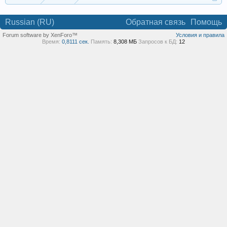
Russian (RU)
Обратная связь
Помощь
Forum software by XenForo™
Условия и правила
Время:
0,8111 сек.
Память:
8,308 МБ
Запросов к БД:
12