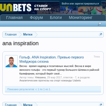
Войти или зарегистрироваться
Главная
Форум
Блоги
Мониторинг
Сканер Pinnacle
Главная
Метки
ana inspiration
Тема
Гольф. ANA Inspiration. Превью первого
Мейджора сезона
Весна - время надежд и позитивных мыслей. Весна в мире
женского гольфа - это первый турнир Большого Шлема в райской
Калифорнии, который берёт своё...
Автор темы:
Няважна
,
29 мар 2017
, ответов - 7, в разделе:
Аналитические прогнозы на спорт команды Uabets
Показано результатов: с 1 по 1 из 1.
Главная
Метки