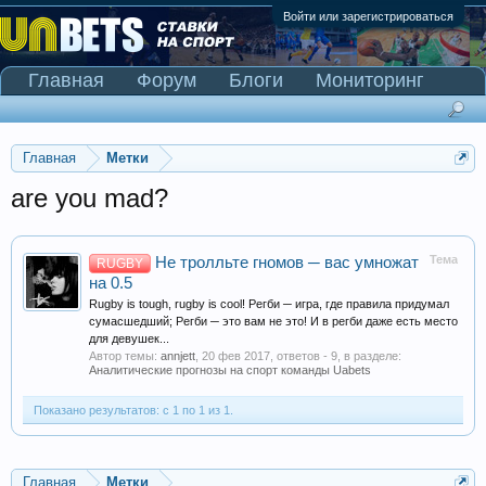
Войти или зарегистрироваться
Главная
Форум
Блоги
Мониторинг
Сканер Pinnacle
Главная
Метки
are you mad?
Тема
Не тролльте гномов ─ вас умножат
RUGBY
на 0.5
Rugby is tough, rugby is cool! Регби ─ игра, где правила придумал
сумасшедший; Регби ─ это вам не это! И в регби даже есть место
для девушек...
Автор темы:
annjett
,
20 фев 2017
, ответов - 9, в разделе:
Аналитические прогнозы на спорт команды Uabets
Показано результатов: с 1 по 1 из 1.
Главная
Метки