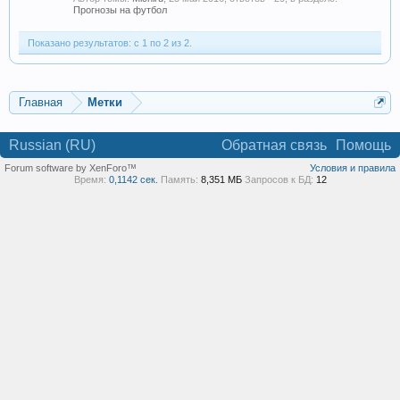
Прогнозы на футбол
Показано результатов: с 1 по 2 из 2.
Главная
Метки
Russian (RU)
Обратная связь
Помощь
Forum software by XenForo™
Условия и правила
Время:
0,1142 сек.
Память:
8,351 МБ
Запросов к БД:
12