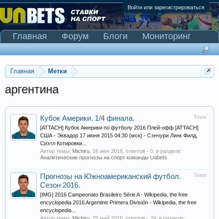
Войти или зарегистрироваться
Главная
Форум
Блоги
Мониторинг
Сканер Pinnacle
Главная
Метки
аргентина
Тема
Кубок Америки. 1/4 финала.
[ATTACH] Кубок Америки по футболу 2016 Плей-офф [ATTACH]
США - Эквадор 17 июня 2015 04:30 (мск) - Сэнчури Линк Филд,
Сиэтл Котировки...
Автор темы:
Michiru
,
16 июн 2016
, ответов - 0, в разделе:
Аналитические прогнозы на спорт команды Uabets
Тема
Прогнозы на Южноамериканский футбол.
Сезон 2016.
[IMG] 2016 Campeonato Brasileiro Série A - Wikipedia, the free
encyclopedia 2016 Argentine Primera División - Wikipedia, the free
encyclopedia...
Автор темы:
Michiru
,
25 май 2016
, ответов - 29, в разделе: