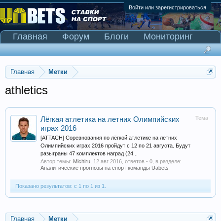
Войти или зарегистрироваться
Главная
Форум
Блоги
Мониторинг
Сканер Pinnacle
Главная
Метки
athletics
Тема
Лёгкая атлетика на летних Олимпийских
играх 2016
[ATTACH] Соревнования по лёгкой атлетике на летних
Олимпийских играх 2016 пройдут с 12 по 21 августа. Будут
разыграны 47 комплектов наград (24...
Автор темы:
Michiru
,
12 авг 2016
, ответов - 0, в разделе:
Аналитические прогнозы на спорт команды Uabets
Показано результатов: с 1 по 1 из 1.
Главная
Метки