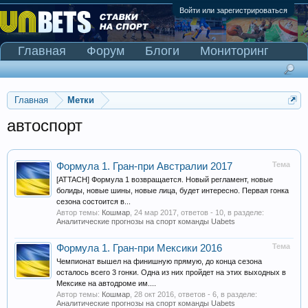
Войти или зарегистрироваться
Главная
Форум
Блоги
Мониторинг
Сканер Pinnacle
Главная
Метки
автоспорт
Тема
Формула 1. Гран-при Австралии 2017
[ATTACH] Формула 1 возвращается. Новый регламент, новые
болиды, новые шины, новые лица, будет интересно. Первая гонка
сезона состоится в...
Автор темы:
Кошмар
,
24 мар 2017
, ответов - 10, в разделе:
Аналитические прогнозы на спорт команды Uabets
Тема
Формула 1. Гран-при Мексики 2016
Чемпионат вышел на финишную прямую, до конца сезона
осталось всего 3 гонки. Одна из них пройдет на этих выходных в
Мексике на автодроме им....
Автор темы:
Кошмар
,
28 окт 2016
, ответов - 6, в разделе:
Аналитические прогнозы на спорт команды Uabets