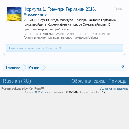
Тема
Формула 1. Гран-при Германии 2016.
Хоккенхайм
[ATTACH] Спустя 2 года формула 1 возвращается в Германию,
гонка пройдет в Хоккенхайме на трассе Хоккенхаймринг. В
прошлом году из-за проблем у...
Автор темы:
Кошмар
,
28 июл 2016
, ответов - 19, в разделе:
Аналитические прогнозы на спорт команды Uabets
Показано результатов: с 1 по 3 из 3.
Главная
Метки
Russian (RU)
Обратная связь
Помощь
Forum software by XenForo™
Условия и правила
Время:
0,1173 сек.
Память:
8,382 МБ
Запросов к БД:
12