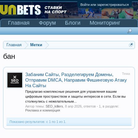
Войти или зарегистрироваться
Главная
Форум
Блоги
Мониторинг
Сканер Pinnacle
Главная
Метки
бан
Тема
Забаним Cайты, Разделегируем Домены,
Отправим DMCA, Направим Фишинговую Атаку
На Сайты
Предлагаю комплексные решения для управления вашим
цифровым пространством и защиты интересов в сети. Если вы
столкнулись с нежелательным...
Автор темы:
SEO_killers
,
8 апр 2026
, ответов - 1, в разделе:
Реклама и коммерция
Показано результатов: с 1 по 1 из 1.