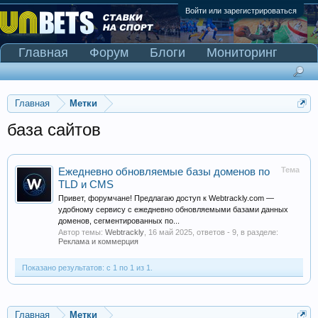
Войти или зарегистрироваться
Главная
Форум
Блоги
Мониторинг
Сканер Pinnacle
Главная
Метки
база сайтов
Тема
Ежедневно обновляемые базы доменов по
TLD и CMS
Привет, форумчане! Предлагаю доступ к Webtrackly.com —
удобному сервису с ежедневно обновляемыми базами данных
доменов, сегментированных по...
Автор темы:
Webtrackly
,
16 май 2025
, ответов - 9, в разделе:
Реклама и коммерция
Показано результатов: с 1 по 1 из 1.
Главная
Метки