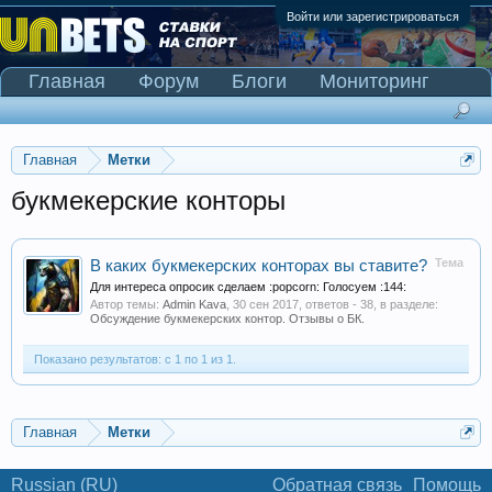
Войти или зарегистрироваться
Главная
Форум
Блоги
Мониторинг
Сканер Pinnacle
Главная
Метки
букмекерские конторы
Тема
В каких букмекерских конторах вы ставите?
Для интереса опросик сделаем :popcorn: Голосуем :144:
Автор темы:
Admin Kava
,
30 сен 2017
, ответов - 38, в разделе:
Обсуждение букмекерских контор. Отзывы о БК.
Показано результатов: с 1 по 1 из 1.
Главная
Метки
Russian (RU)
Обратная связь
Помощь