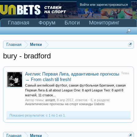
Войти или зарегистрироваться
Главная
Форум
Блоги
Мониторинг
Сканер Pinnacle
Главная
Метки
bury - bradford
Тема
Англия: Первая Лига, адвантивные прогнозы
→ From clash till fresh!
Самый английский футбол, самая футбольная Британия, самая
Первая Лига & all about League One: 8 april League Two: 8 april 8
матчей, 11 ставок...
Автор темы:
annjett
,
8 апр 2017
, ответов - 6, в разделе:
Аналитические прогнозы на спорт команды Uabets
Показано результатов: с 1 по 1 из 1.
Главная
Метки