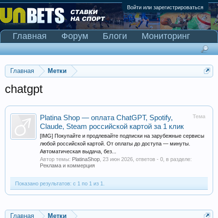
Войти или зарегистрироваться
Главная
Форум
Блоги
Мониторинг
Сканер Pinnacle
Главная
Метки
chatgpt
Тема
Platina Shop — оплата ChatGPT, Spotify,
Claude, Steam российской картой за 1 клик
[IMG] Покупайте и продлевайте подписки на зарубежные сервисы
любой российской картой. От оплаты до доступа — минуты.
Автоматическая выдача, без...
Автор темы:
PlatinaShop
,
23 июн 2026
, ответов - 0, в разделе:
Реклама и коммерция
Показано результатов: с 1 по 1 из 1.
Главная
Метки