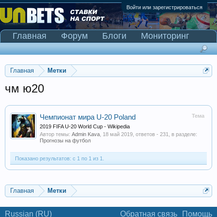
Войти или зарегистрироваться
Главная
Форум
Блоги
Мониторинг
Сканер Pinnacle
Главная
Метки
чм ю20
Тема
Чемпионат мира U-20 Poland
2019 FIFA U-20 World Cup - Wikipedia
Автор темы:
Admin Kava
,
18 май 2019
, ответов - 231, в разделе:
Прогнозы на футбол
Показано результатов: с 1 по 1 из 1.
Главная
Метки
Russian (RU)
Обратная связь
Помощь