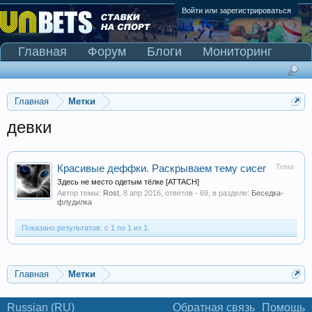
Войти или зарегистрироваться
Главная
Форум
Блоги
Мониторинг
Сканер Pinnacle
Главная
Метки
девки
Тема
Красивые деффки. Раскрываем тему сисег
Здесь не место одетым тёлке [ATTACH]
Автор темы:
Rost
,
8 апр 2016
, ответов - 69, в разделе:
Беседка-
флудилка
Показано результатов: с 1 по 1 из 1.
Главная
Метки
Russian (RU)
Обратная связь
Помощь