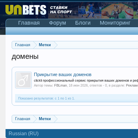
Главная
Форум
Блоги
Мониторинг
Главная
Метки
домены
Прикрытие ваших доменов
clickli профессиональный сервис прикрытия ваших доменов и реф
Автор темы:
FBLman
,
18 июн 2026
, ответов - 0, в разделе:
Реклам
Показано результатов: с 1 по 1 из 1.
Главная
Метки
Russian (RU)