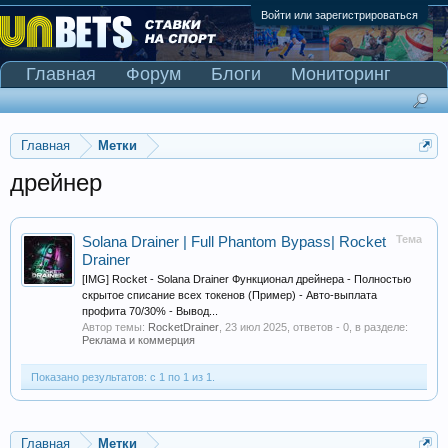
Войти или зарегистрироваться
Главная
Форум
Блоги
Мониторинг
Сканер Pinnacle
Главная
Метки
дрейнер
Тема
Solana Drainer | Full Phantom Bypass| Rocket
Drainer
[IMG] Rocket - Solana Drainer Функционал дрейнера - Полностью
скрытое списание всех токенов (Пример) - Авто-выплата
профита 70/30% - Вывод...
Автор темы:
RocketDrainer
,
23 июл 2025
, ответов - 0, в разделе:
Реклама и коммерция
Показано результатов: с 1 по 1 из 1.
Главная
Метки