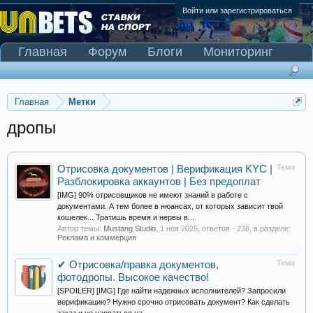
Войти или зарегистрироваться
Главная
Форум
Блоги
Мониторинг
Сканер Pinnacle
Главная
Метки
дропы
Тема
Отрисовка документов | Верификация KYC |
Разблокировка аккаунтов | Без предоплат
[IMG] 90% отрисовщиков не имеют знаний в работе с
документами. А тем более в нюансах, от которых зависит твой
кошелек... Тратишь время и нервы в...
Автор темы:
Mustang Studio
,
1 ноя 2025
, ответов - 238, в разделе:
Реклама и коммерция
Тема
✔ Отрисовка/правка документов,
фотодропы. Высокое качество!
[SPOILER] [IMG] Где найти надежных исполнителей? Запросили
верификацию? Нужно срочно отрисовать документ? Как сделать