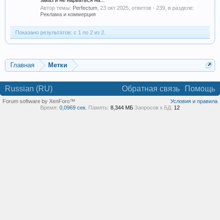
заказ и не нарваться на...
Автор темы:
Perfectum
,
23 окт 2025
, ответов - 239, в разделе:
Реклама и коммерция
Показано результатов: с 1 по 2 из 2.
Главная
Метки
Russian (RU)
Обратная связь
Помощь
Forum software by XenForo™
Условия и правила
Время:
0,0969 сек.
Память:
8,344 МБ
Запросов к БД:
12