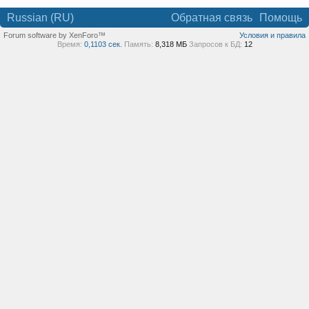
Russian (RU)
Обратная связь
Помощь
Forum software by XenForo™
Условия и правила
Время:
0,1103 сек.
Память:
8,318 МБ
Запросов к БД:
12