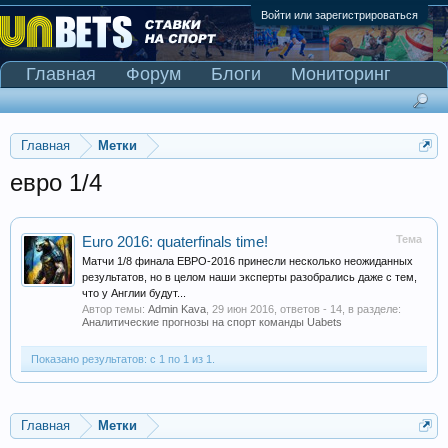
Войти или зарегистрироваться
Главная
Форум
Блоги
Мониторинг
Сканер Pinnacle
Главная
Метки
евро 1/4
Тема
Euro 2016: quaterfinals time!
Матчи 1/8 финала ЕВРО-2016 принесли несколько неожиданных
результатов, но в целом наши эксперты разобрались даже с тем,
что у Англии будут...
Автор темы:
Admin Kava
,
29 июн 2016
, ответов - 14, в разделе:
Аналитические прогнозы на спорт команды Uabets
Показано результатов: с 1 по 1 из 1.
Главная
Метки