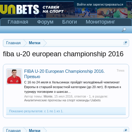
Войти или зарегистрироваться
Главная
Форум
Блоги
Мониторинг
Сканер Pinnacle
Главная
Метки
fiba u-20 european championship 2016
Тема
FIBA U-20 European Championship 2016.
Превью
C 16 по 24 июля в Хельсинках пройдёт молодёжный чемпионат
Европы в старшей возрастной категории (до 20 лет). В превью к
турниру поговорим о шансах...
Автор темы:
Monte
,
15 июл 2016
, ответов - 1, в разделе:
Аналитические прогнозы на спорт команды Uabets
Показано результатов: с 1 по 1 из 1.
Главная
Метки