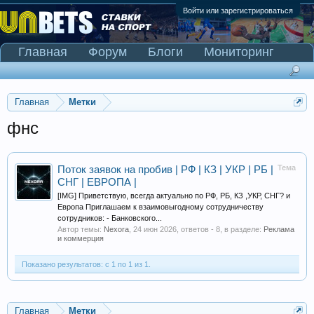
Войти или зарегистрироваться
Главная
Форум
Блоги
Мониторинг
Сканер Pinnacle
Главная
Метки
фнс
Тема
Поток заявок на пробив | РФ | КЗ | УКР | РБ |
СНГ | ЕВРОПА |
[IMG] Приветствую, всегда актуально по РФ, РБ, КЗ ,УКР, СНГ? и
Европа Приглашаем к взаимовыгодному сотрудничеству
сотрудников: - Банковского...
Автор темы:
Nexora
,
24 июн 2026
, ответов - 8, в разделе:
Реклама
и коммерция
Показано результатов: с 1 по 1 из 1.
Главная
Метки