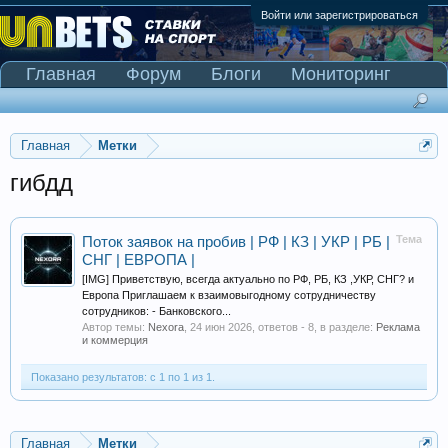
Войти или зарегистрироваться
Главная
Форум
Блоги
Мониторинг
Сканер Pinnacle
Главная
Метки
гибдд
Тема
Поток заявок на пробив | РФ | КЗ | УКР | РБ |
СНГ | ЕВРОПА |
[IMG] Приветствую, всегда актуально по РФ, РБ, КЗ ,УКР, СНГ? и
Европа Приглашаем к взаимовыгодному сотрудничеству
сотрудников: - Банковского...
Автор темы:
Nexora
,
24 июн 2026
, ответов - 8, в разделе:
Реклама
и коммерция
Показано результатов: с 1 по 1 из 1.
Главная
Метки