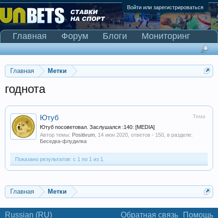
Войти или зарегистрироваться
Главная
Форум
Блоги
Мониторинг
Сканер Pinnacle
Главная
Метки
годнота
Тема
Ютуб
Ютуб посоветовал. Заслушался :140: [MEDIA]
Автор темы:
Positivum
,
14 июн 2020
, ответов - 150, в разделе:
Беседка-флудилка
Показано результатов: с 1 по 1 из 1.
Главная
Метки
Russian (RU)
Обратная связь
Помощь