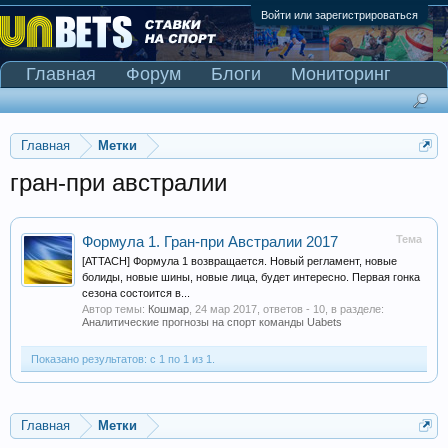
Войти или зарегистрироваться
Главная
Форум
Блоги
Мониторинг
Сканер Pinnacle
Главная
Метки
гран-при австралии
Тема
Формула 1. Гран-при Австралии 2017
[ATTACH] Формула 1 возвращается. Новый регламент, новые
болиды, новые шины, новые лица, будет интересно. Первая гонка
сезона состоится в...
Автор темы:
Кошмар
,
24 мар 2017
, ответов - 10, в разделе:
Аналитические прогнозы на спорт команды Uabets
Показано результатов: с 1 по 1 из 1.
Главная
Метки