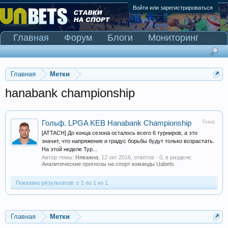
Войти или зарегистрироваться
Главная
Форум
Блоги
Мониторинг
Сканер Pinnacle
Главная
Метки
hanabank championship
Тема
Гольф. LPGA KEB Hanabank Championship
[ATTACH] До конца сезона осталось всего 6 турниров, а это
значит, что напряжение и градус борьбы будут только возрастать.
На этой неделе Тур...
Автор темы:
Няважна
,
12 окт 2016
, ответов - 0, в разделе:
Аналитические прогнозы на спорт команды Uabets
Показано результатов: с 1 по 1 из 1.
Главная
Метки