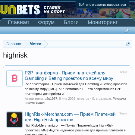
Войти или зарегистрироваться
Главная
Форум
Блоги
Мониторинг
Сканер Pinnacle
Главная
Метки
highrisk
Тема
P2P платформа - Прием платежей для
Gambling и Betting проектов по всему миру
P2P платформа - Прием платежей для Gambling и Betting проектов
по всему миру [IMG] P2P-Platforma.ru — это современная P2P
платформа для приёма и...
Автор темы:
p2p1937
,
8 янв 2026
, ответов - 0, в разделе:
Реклама
и коммерция
Тема
HighRisk-Merchant.com — Приём Платежей
для High-Risk проектов
HighRisk-Merchant.com — Приём Платежей для High-Risk
проектов [IMG] Ищете надёжное решение для приёма платежей в