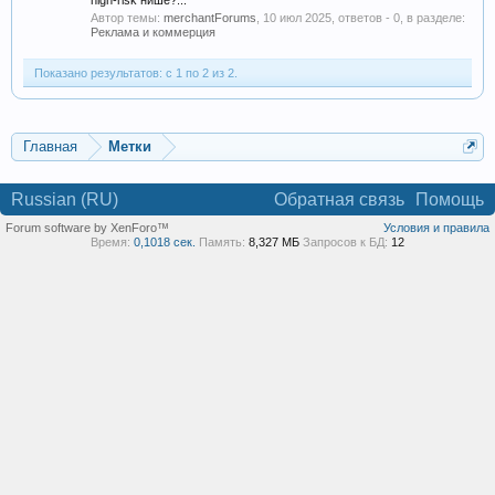
high-risk нише?...
Автор темы:
merchantForums
,
10 июл 2025
, ответов - 0, в разделе:
Реклама и коммерция
Показано результатов: с 1 по 2 из 2.
Главная
Метки
Russian (RU)
Обратная связь
Помощь
Forum software by XenForo™
Условия и правила
Время:
0,1018 сек.
Память:
8,327 МБ
Запросов к БД:
12