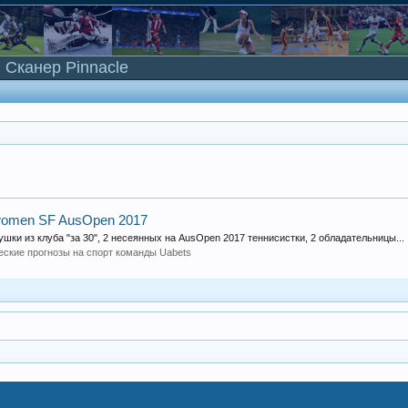
Сканер Pinnacle
 women SF AusOpen 2017
ушки из клуба "за 30", 2 несеянных на AusOpen 2017 теннисистки, 2 обладательницы...
еские прогнозы на спорт команды Uabets