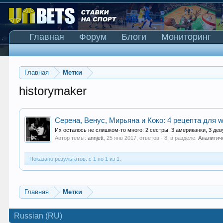
Главная
Форум
Блоги
Мониторинг
Главная
Метки
historymaker
Серена, Венус, Мирьяна и Коко: 4 рецепта для
Их осталось не слишком-то много: 2 сестры, 3 американки, 3 дев
Автор темы:
annjett
,
25 янв 2017
, ответов - 8, в разделе:
Аналитич
Показано результатов: с 1 по 1 из 1.
Главная
Метки
Russian (RU)