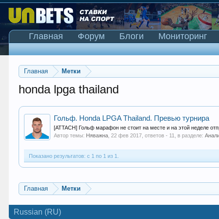
Главная
Форум
Блоги
Мониторинг
Главная
Метки
honda lpga thailand
Гольф. Honda LPGA Thailand. Превью турнира
[ATTACH] Гольф марафон не стоит на месте и на этой неделе отп
Автор темы:
Няважна
,
22 фев 2017
, ответов - 11, в разделе:
Анали
Показано результатов: с 1 по 1 из 1.
Главная
Метки
Russian (RU)