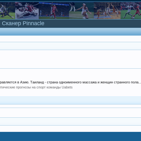
Сканер Pinnacle
равляется в Азию. Таиланд - страна одноименного массажа и женщин странного пола...
тические прогнозы на спорт команды Uabets