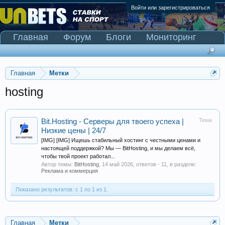
Войти или зарегистрироваться
Главная
Форум
Блоги
Мониторинг
Сканер Pinnacle
Главная
Метки
hosting
Тема
Bit.Hosting - Cерверы для твоего успеха |
Низкие цены | 24/7
[IMG] [IMG] Ищешь стабильный хостинг с честными ценами и
настоящей поддержкой? Мы — BitHosting, и мы делаем всё,
чтобы твой проект работал...
Автор темы:
BitHosting
,
14 май 2026
, ответов - 11, в разделе:
Реклама и коммерция
Показано результатов: с 1 по 1 из 1.
Главная
Метки