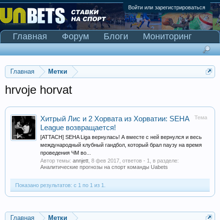
Войти или зарегистрироваться
Главная
Форум
Блоги
Мониторинг
Сканер Pinnacle
Главная
Метки
hrvoje horvat
Тема
Хитрый Лис и 2 Хорвата из Хорватии: SEHA
League возвращается!
[ATTACH] SEHA Liga вернулась! А вместе с ней вернулся и весь
международный клубный гандбол, который брал паузу на время
проведения ЧМ во...
Автор темы:
annjett
,
8 фев 2017
, ответов - 1, в разделе:
Аналитические прогнозы на спорт команды Uabets
Показано результатов: с 1 по 1 из 1.
Главная
Метки