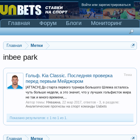
Войти или зарегистрироваться
Главная
Форум
Блоги
Мониторинг
Сканер Pinnacle
Главная
Метки
inbee park
Тема
Гольф. Kia Classic. Последняя проверка
перед первым Мейджором
[ATTACH] До старта первого турнира Большого Шлема осталось
чуть больше недели, а это значит, что у лучших гольфисток мира
не так и много времени,...
Автор темы:
Няважна
,
22 мар 2017
, ответов - 3, в разделе:
Аналитические прогнозы на спорт команды Uabets
Показано результатов: с 1 по 1 из 1.
Главная
Метки