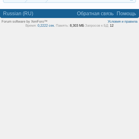
Russian (RU)
Обратная связь
Помощь
Forum software by XenForo™
Условия и правила
Время:
0,2222 сек.
Память:
8,303 МБ
Запросов к БД:
12