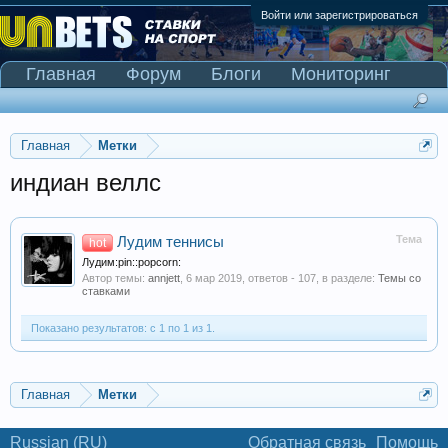
Войти или зарегистрироваться
Главная
Форум
Блоги
Мониторинг
Сканер Pinnacle
Главная
Метки
индиан веллс
Тема
Лудим теннисы
hot
Лудим:pin::popcorn:
Автор темы:
annjett
,
6 мар 2019
, ответов - 107, в разделе:
Темы со
ставками
Показано результатов: с 1 по 1 из 1.
Главная
Метки
Russian (RU)
Обратная связь
Помощь