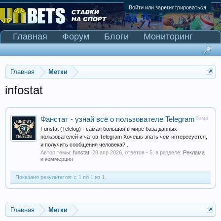
Войти или зарегистрироваться
Главная
Форум
Блоги
Мониторинг
Сканер Pinnacle
Главная
Метки
infostat
Тема
Фанстат - узнай всё о пользователе Telegram
Funstat (Telelog) - самая большая в мире база данных
пользователей и чатов Telegram Хочешь знать чем интересуется,
и получить сообщения человека?...
Автор темы:
funstat
,
28 апр 2026
, ответов - 5, в разделе:
Реклама
и коммерция
Показано результатов: с 1 по 1 из 1.
Главная
Метки