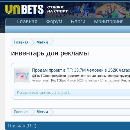
Главная
Форум
Блоги
Мониторинг
Главная
Метки
инвентарь для рекламы
Продам проект в ТГ: 33,7M человек в 152K чата
@FovTGbot продаётся целиком: бот, канал, клоны, инфраструктур
Автор темы:
FovTGbot
,
6 июн 2026
, ответов - 14, в разделе:
Рекл
Показано результатов: с 1 по 1 из 1.
Главная
Метки
Russian (RU)