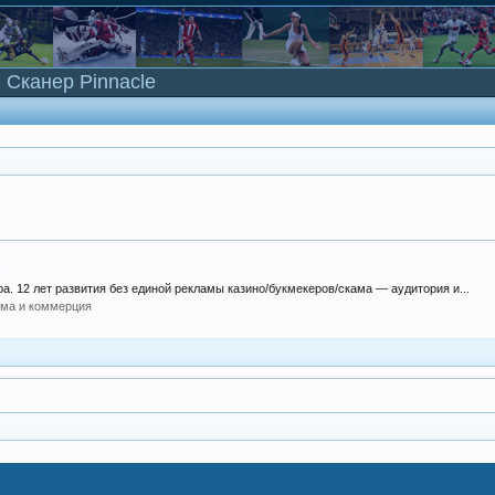
Сканер Pinnacle
х
а. 12 лет развития без единой рекламы казино/букмекеров/скама — аудитория и...
ама и коммерция